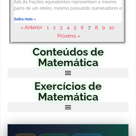
Ads As frações equivalentes representam a mesma
parte de um inteiro, mesmo possuindo numeradores e
Saiba mais »
« Anterior
1
2
3
4
5
6
7
8
9
10
Próximo »
Conteúdos de
Matemática
Exercícios de
Matemática