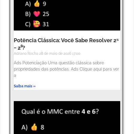
Potência Clássica: Você Sabe Resolver 2⁵
− 2⁰?
Adriano Rocha
28 de maio de 2026
17:00
Ads Potenciação Uma questão clássica sobre
propriedades das potências. Ads Clique aqui para ver
a
Saiba mais »