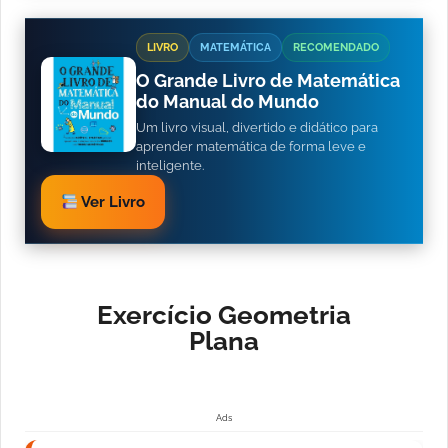
LIVRO
MATEMÁTICA
RECOMENDADO
O Grande Livro de Matemática
do Manual do Mundo
Um livro visual, divertido e didático para
aprender matemática de forma leve e
inteligente.
Ver Livro
Exercício Geometria
Plana
Ads