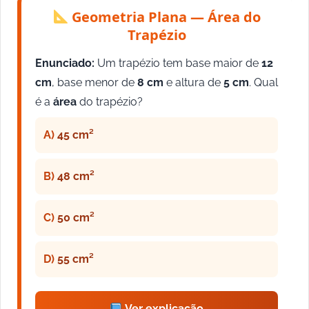
Geometria Plana — Área do
Trapézio
Enunciado:
Um trapézio tem base maior de
12
cm
, base menor de
8 cm
e altura de
5 cm
. Qual
é a
área
do trapézio?
A)
45 cm²
B)
48 cm²
C)
50 cm²
D)
55 cm²
Ver explicação