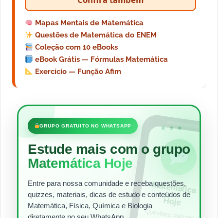
Mapas Mentais de Matemática
Questões de Matemática do ENEM
Coleção com 10 eBooks
eBook Grátis — Fórmulas Matemática
Exercício — Função Afim
•••
GRUPO GRATUITO NO WHATSAPP
Estude mais com o grupo
Matemática Hoje
Entre para nossa comunidade e receba questões,
Matem
ática
quizzes, materiais, dicas de estudo e conteúdos de
Hoje
Matemática, Física, Química e Biologia
Questões, quizzes,
dicas e materiais
para estudar todos
diretamente no seu WhatsApp.