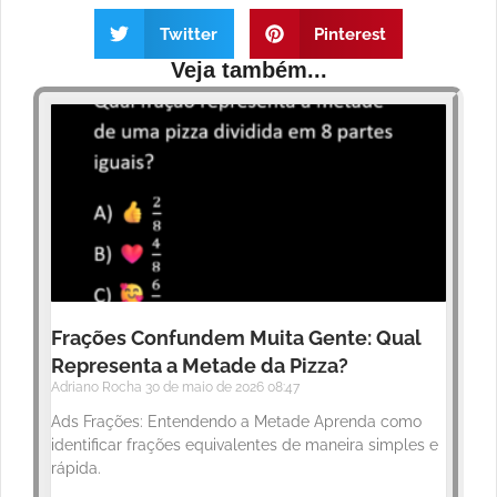
Twitter
Pinterest
Veja também...
Frações Confundem Muita Gente: Qual
Representa a Metade da Pizza?
Adriano Rocha
30 de maio de 2026
08:47
Ads Frações: Entendendo a Metade Aprenda como
identificar frações equivalentes de maneira simples e
rápida.