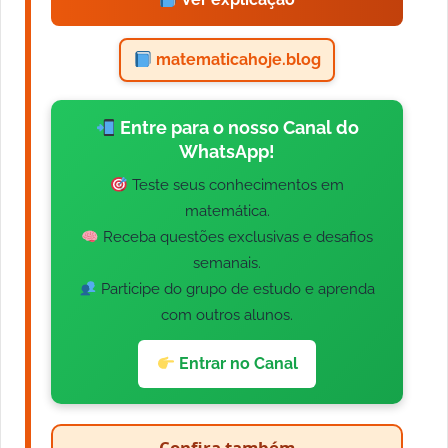
matematicahoje.blog
Entre para o nosso Canal do
WhatsApp!
Teste seus conhecimentos em
matemática.
Receba questões exclusivas e desafios
semanais.
Participe do grupo de estudo e aprenda
com outros alunos.
Entrar no Canal
Confira também