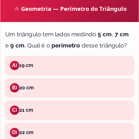
Geometria — Perímetro do Triângulo
Um triângulo tem lados medindo
5 cm
,
7 cm
e
9 cm
. Qual é o
perímetro
desse triângulo?
A)
19 cm
B)
20 cm
C)
21 cm
D)
22 cm