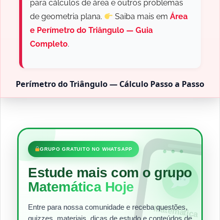
para cálculos de área e outros problemas
de geometria plana.
Saiba mais em
Área
e Perímetro do Triângulo — Guia
Completo
.
Perímetro do Triângulo — Cálculo Passo a Passo
•••
GRUPO GRATUITO NO WHATSAPP
Estude mais com o grupo
Matemática Hoje
Entre para nossa comunidade e receba questões,
Matem
ática
quizzes, materiais, dicas de estudo e conteúdos de