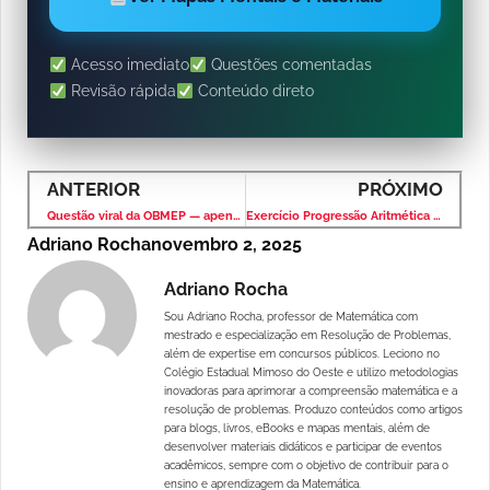
Acesso imediato
Questões comentadas
Revisão rápida
Conteúdo direto
ANTERIOR
PRÓXIMO
Questão viral da OBMEP — apenas 10% dos alunos acertaram!
Exercício Progressão Aritmética (PA)
Adriano Rocha
novembro 2, 2025
Adriano Rocha
Sou Adriano Rocha, professor de Matemática com
mestrado e especialização em Resolução de Problemas,
além de expertise em concursos públicos. Leciono no
Colégio Estadual Mimoso do Oeste e utilizo metodologias
inovadoras para aprimorar a compreensão matemática e a
resolução de problemas. Produzo conteúdos como artigos
para blogs, livros, eBooks e mapas mentais, além de
desenvolver materiais didáticos e participar de eventos
acadêmicos, sempre com o objetivo de contribuir para o
ensino e aprendizagem da Matemática.