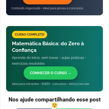
Conteúdo organizado • ideal para provas e concursos
CURSO COMPLETO
Matemática Básica: do Zero à
Confiança
Aprenda do início, sem travar • aulas práticas •
exercícios resolvidos
CONHECER O CURSO →
Ideal para iniciantes • ENEM • concursos • reforço escolar
Nos ajude compartilhando esse post