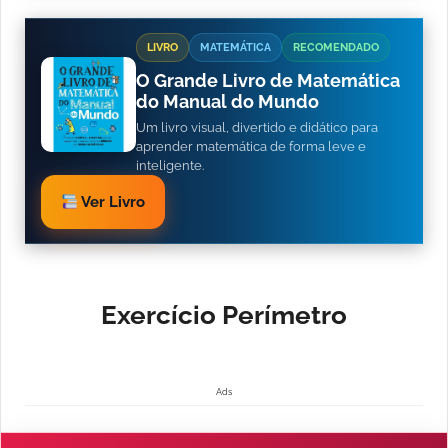
LIVRO
MATEMÁTICA
RECOMENDADO
O Grande Livro de Matemática
do Manual do Mundo
Um livro visual, divertido e didático para
aprender matemática de forma leve e
inteligente.
Ver Livro
Exercício Perímetro
Ads