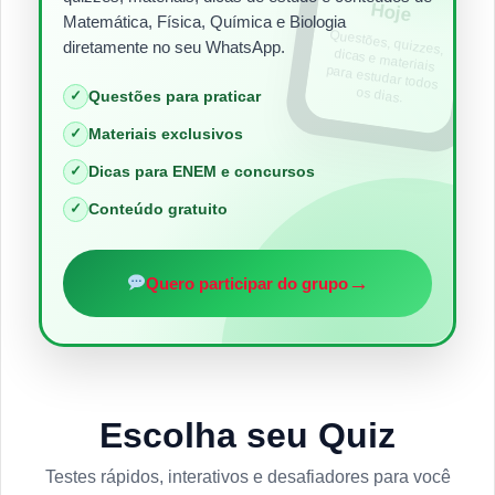
Hoje
Matemática, Física, Química e Biologia
Questões, quizzes,
dicas e materiais
para estudar todos
diretamente no seu WhatsApp.
os dias.
✓
Questões para praticar
✓
Materiais exclusivos
✓
Dicas para ENEM e concursos
✓
Conteúdo gratuito
→
Quero participar do grupo
Escolha seu Quiz
Testes rápidos, interativos e desafiadores para você