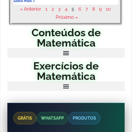
Saiba mais »
« Anterior
1
2
3
4
5
6
7
8
9
10
Próximo »
Conteúdos de
Matemática
Exercícios de
Matemática
GRÁTIS
WHATSAPP
PRODUTOS