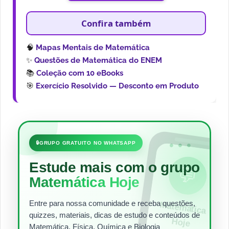
Confira também
🧠
Mapas Mentais de Matemática
✨
Questões de Matemática do ENEM
📚
Coleção com 10 eBooks
🎯
Exercício Resolvido — Desconto em Produto
•••
🔒
GRUPO GRATUITO NO WHATSAPP
Estude mais com o grupo
💬
Matemática Hoje
Entre para nossa comunidade e receba questões,
Matem
ática
quizzes, materiais, dicas de estudo e conteúdos de
Hoje
Matemática, Física, Química e Biologia