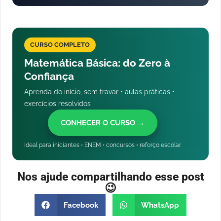
CURSO COMPLETO
Matemática Básica: do Zero à
Confiança
Aprenda do início, sem travar • aulas práticas •
exercícios resolvidos
CONHECER O CURSO →
Ideal para iniciantes • ENEM • concursos • reforço escolar
Nos ajude compartilhando esse post
😉
Facebook
WhatsApp