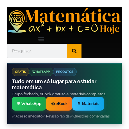
GRÁTIS
WHATSAPP
PRODUTOS
Tudo em um só lugar para estudar
matemática
Grupo fechado, eBook gratuito e materiais completos.
💬 WhatsApp
📥 eBook
📄 Materiais
✅ Acesso imediato
✅ Revisão rápida
✅ Questões comentadas