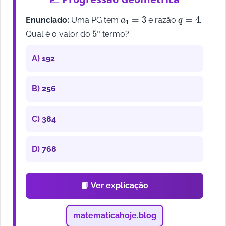
a
1
=
3
q
=
4
Enunciado:
Uma PG tem
e razão
.
5
∘
Qual é o valor do
termo?
A)
192
B)
256
C)
384
D)
768
📘 Ver explicação
matematicahoje.blog