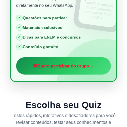
Questões, quizzes,
dicas e materiais
para estudar todos
diretamente no seu WhatsApp.
os dias.
✓
Questões para praticar
✓
Materiais exclusivos
✓
Dicas para ENEM e concursos
✓
Conteúdo gratuito
→
💬
Quero participar do grupo
Escolha seu Quiz
Testes rápidos, interativos e desafiadores para você
revisar conteúdos, testar seus conhecimentos e