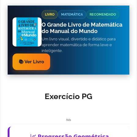
LIVRO
MATEMÁTICA
RECOMENDADO
O Grande Livro de Matemática
do Manual do Mundo
Um livro visual, divertido e didático para
aprender matemática de forma leve e
inteligente.
📚 Ver Livro
Exercício PG
Ads
📈 Progressão Geométrica