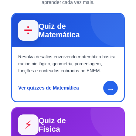
aprender cada vez mais.
Quiz de
➗
Matemática
Resolva desafios envolvendo matemática básica,
raciocínio lógico, geometria, porcentagem,
funções e conteúdos cobrados no ENEM.
→
Ver quizzes de Matemática
Quiz de
⚡
Física