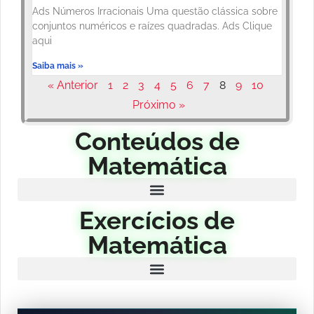
Ads Números Irracionais Uma questão clássica sobre
conjuntos numéricos e raízes quadradas. Ads Clique
aqui
Saiba mais »
« Anterior
1
2
3
4
5
6
7
8
9
10
Próximo »
Conteúdos de
Matemática
Exercícios de
Matemática