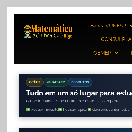
Banca VUNESP
CONSULPLA
OBMEP
GRÁTIS
WHATSAPP
PRODUTOS
Tudo em um só lugar para est
Grupo fechado, eBook gratuito e materiais completos.
Acesso imediato
Revisão rápida
Questões comentadas