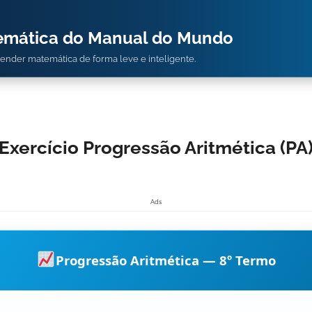
temática do Manual do Mundo
prender matemática de forma leve e inteligente.
Exercício Progressão Aritmética (PA
Ads
Progressão Aritmética — 8º Termo