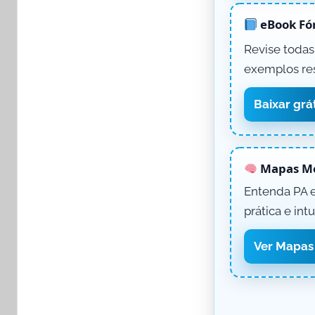
eBook Fó
Revise todas
exemplos res
Baixar grá
Mapas Me
Entenda PA e
prática e intu
Ver Mapas