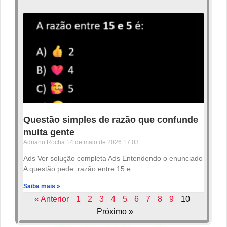
Questão simples de razão que confunde
muita gente
Adriano Rocha
14 de maio de 2026
17:03
Ads Ver solução completa Ads Entendendo o enunciado
A questão pede: razão entre 15 e
Saiba mais »
« Anterior
1
2
3
4
5
6
7
8
9
10
Próximo »