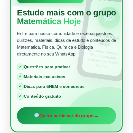
Estude mais com o grupo
Matemática Hoje
Entre para nossa comunidade e receba questões,
Matem
ática
quizzes, materiais, dicas de estudo e conteúdos de
Hoje
Matemática, Física, Química e Biologia
Questões, quizzes,
dicas e materiais
para estudar todos
diretamente no seu WhatsApp.
os dias.
✓
Questões para praticar
✓
Materiais exclusivos
✓
Dicas para ENEM e concursos
✓
Conteúdo gratuito
→
Quero participar do grupo