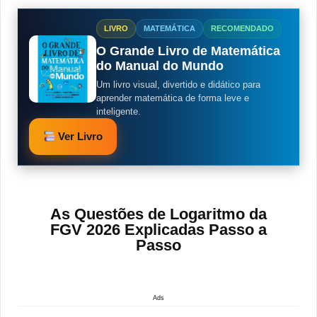
LIVRO
MATEMÁTICA
RECOMENDADO
O Grande Livro de Matemática
do Manual do Mundo
Um livro visual, divertido e didático para
aprender matemática de forma leve e
inteligente.
Ver Livro
As Questões de Logaritmo da
FGV 2026 Explicadas Passo a
Passo
Ads