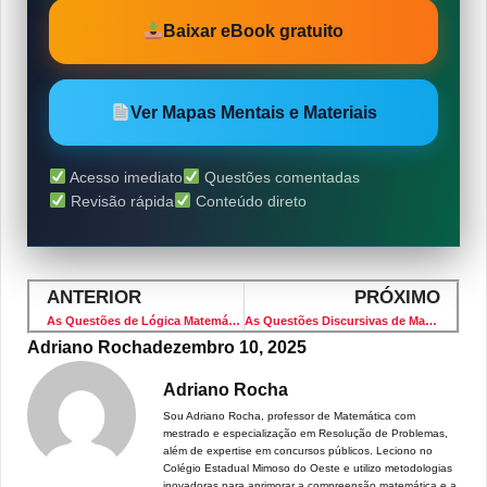
Baixar eBook gratuito
Ver Mapas Mentais e Materiais
Acesso imediato
Questões comentadas
Revisão rápida
Conteúdo direto
ANTERIOR
PRÓXIMO
As Questões de Lógica Matemática da FGV 2026 que Confundem até os Bons Alunos
As Questões Discursivas de Matemática da FGV 2026 Resolvidas – Guia Completo
Adriano Rocha
dezembro 10, 2025
Adriano Rocha
Sou Adriano Rocha, professor de Matemática com
mestrado e especialização em Resolução de Problemas,
além de expertise em concursos públicos. Leciono no
Colégio Estadual Mimoso do Oeste e utilizo metodologias
inovadoras para aprimorar a compreensão matemática e a