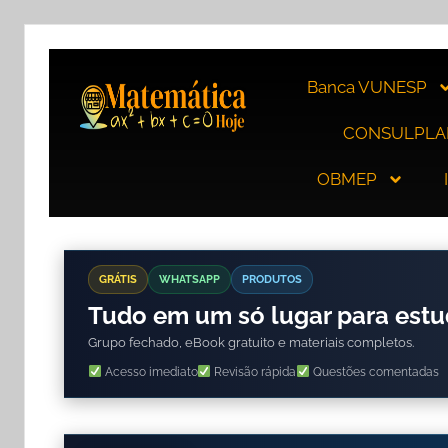
Banca VUNESP
CONSULPLA
OBMEP
GRÁTIS
WHATSAPP
PRODUTOS
Tudo em um só lugar para est
Grupo fechado, eBook gratuito e materiais completos.
Acesso imediato
Revisão rápida
Questões comentadas