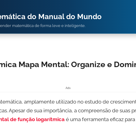
temática do Manual do Mundo
prender matemática de forma leve e inteligente.
mica Mapa Mental: Organize e Domi
Ads
atemática, amplamente utilizado no estudo de crescim
íficas. Apesar de sua importância, a compreensão de suas 
al de função logarítmica
é uma ferramenta eficaz para o