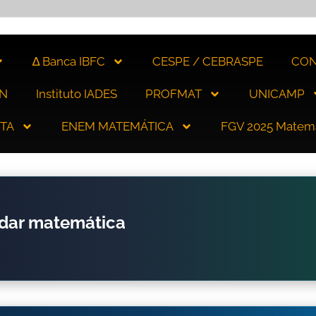
∆ Banca IBFC
CESPE / CEBRASPE
CON
N
Instituto IADES
PROFMAT
UNICAMP
ITA
ENEM MATEMÁTICA
FGV 2025 Matem
udar matemática