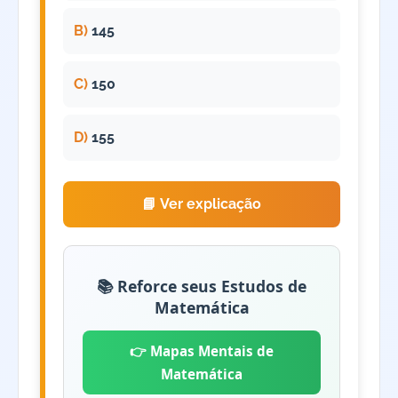
B)
145
C)
150
D)
155
📘 Ver explicação
📚 Reforce seus Estudos de
Matemática
👉 Mapas Mentais de
Matemática