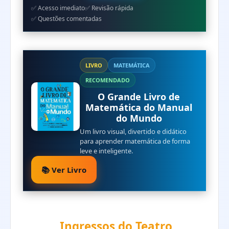
✅ Acesso imediato
✅ Revisão rápida
✅ Questões comentadas
LIVRO
MATEMÁTICA
RECOMENDADO
O Grande Livro de
Matemática do Manual
do Mundo
Um livro visual, divertido e didático
para aprender matemática de forma
leve e inteligente.
📚 Ver Livro
Ingressos do Teatro