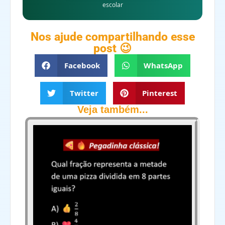
escolar
Nos ajude compartilhando esse
post 😉
Facebook
WhatsApp
Twitter
Pinterest
Veja também...