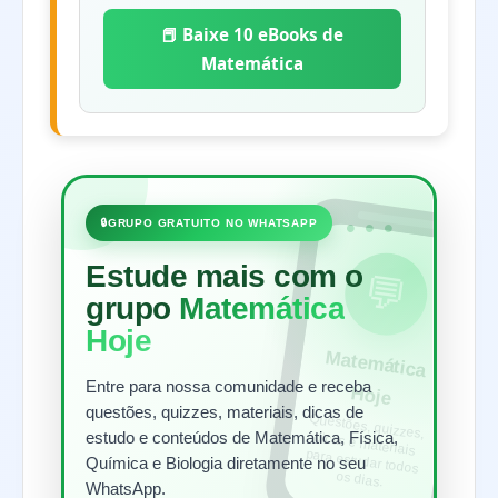
📕 Baixe 10 eBooks de
Matemática
•••
🔒
GRUPO GRATUITO NO WHATSAPP
Estude mais com o
💬
grupo
Matemática
Hoje
Matem
ática
Entre para nossa comunidade e receba
Hoje
questões, quizzes, materiais, dicas de
Questões, quizzes,
dicas e materiais
para estudar todos
estudo e conteúdos de Matemática, Física,
Química e Biologia diretamente no seu
os dias.
WhatsApp.