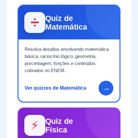
Quiz de
➗
Matemática
Resolva desafios envolvendo matemática
básica, raciocínio lógico, geometria,
porcentagem, funções e conteúdos
cobrados no ENEM.
→
Ver quizzes de Matemática
Quiz de
⚡
Física