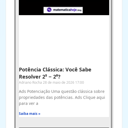
Potência Clássica: Você Sabe
Resolver 2⁵ − 2⁰?
Adriano Rocha
28 de maio de 2026
17:00
Ads Potenciação Uma questão clássica sobre
propriedades das potências. Ads Clique aqui
para ver a
Saiba mais »