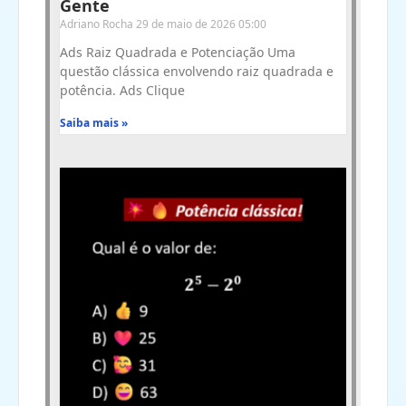
Gente
Adriano Rocha
29 de maio de 2026
05:00
Ads Raiz Quadrada e Potenciação Uma
questão clássica envolvendo raiz quadrada e
potência. Ads Clique
Saiba mais »