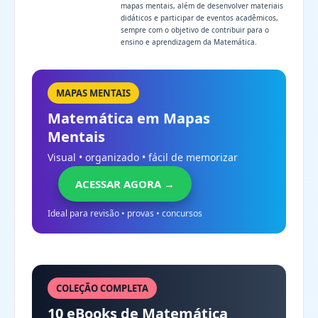
mapas mentais, além de desenvolver materiais
didáticos e participar de eventos acadêmicos,
sempre com o objetivo de contribuir para o
ensino e aprendizagem da Matemática.
MAPAS MENTAIS
Matemática em Mapas
Mentais
Visual • organizado • fácil de memorizar
ACESSAR AGORA →
Ideal para revisão • provas • concursos
COLEÇÃO COMPLETA
10 eBooks de Matemática