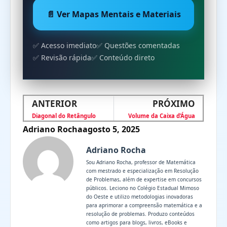
📄 Ver Mapas Mentais e Materiais
✅ Acesso imediato
✅ Questões comentadas
✅ Revisão rápida
✅ Conteúdo direto
ANTERIOR
PRÓXIMO
Diagonal do Retângulo
Volume da Caixa d’Água
Adriano Rocha
agosto 5, 2025
Adriano Rocha
Sou Adriano Rocha, professor de Matemática
com mestrado e especialização em Resolução
de Problemas, além de expertise em concursos
públicos. Leciono no Colégio Estadual Mimoso
do Oeste e utilizo metodologias inovadoras
para aprimorar a compreensão matemática e a
resolução de problemas. Produzo conteúdos
como artigos para blogs, livros, eBooks e