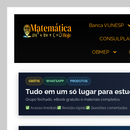
Banca VUNESP
CONSULPLA
OBMEP
GRÁTIS
WHATSAPP
PRODUTOS
Tudo em um só lugar para est
Grupo fechado, eBook gratuito e materiais completos.
Acesso imediato
Revisão rápida
Questões comentadas