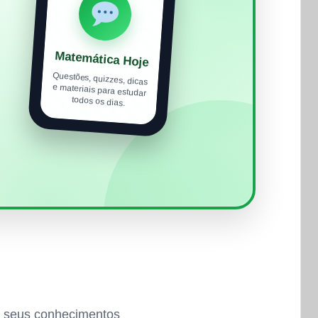
Matemática Hoje
Questões, quizzes, dicas
e materiais para estudar
todos os dias.
ar seus conhecimentos