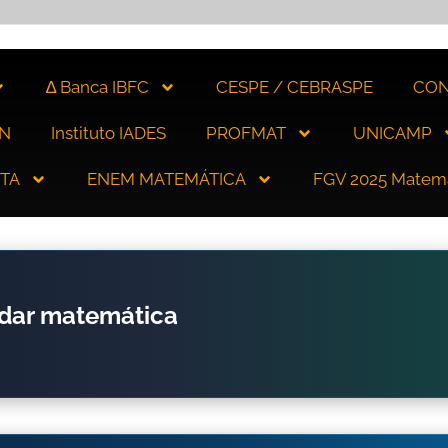
∆ Banca IBFC
CESPE / CEBRASPE
CON
N
Instituto IADES
PROFMAT
UNICAMP
ITA
ENEM MATEMÁTICA
FGV 2025 Matem
udar matemática