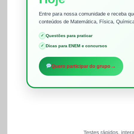
Entre para nossa comunidade e receba que
conteúdos de Matemática, Física, Química
✓
Questões para praticar
✓
Dicas para ENEM e concursos
→
Quero participar do grupo
Testes rápidos, inte