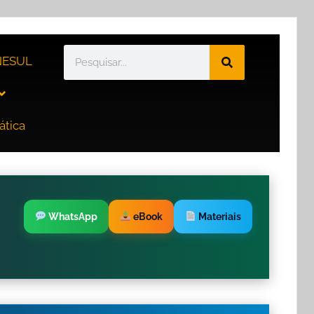
ESUL
ática
WhatsApp
eBook
Materiais