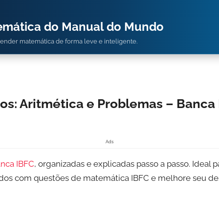
temática do Manual do Mundo
prender matemática de forma leve e inteligente.
s: Aritmética e Problemas – Banca
Ads
anca IBFC
, organizadas e explicadas passo a passo. Ideal
tudos com questões de matemática IBFC e melhore seu 