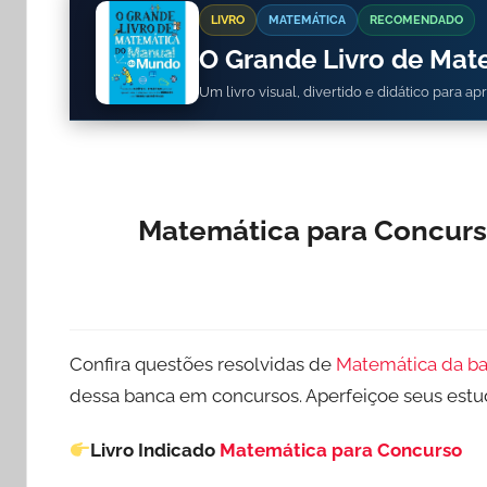
LIVRO
MATEMÁTICA
RECOMENDADO
O Grande Livro de Ma
Um livro visual, divertido e didático para a
Matemática para Concurso
Confira questões resolvidas de
Matemática da b
dessa banca em concursos. Aperfeiçoe seus es
Livro Indicado
Matemática para Concurso