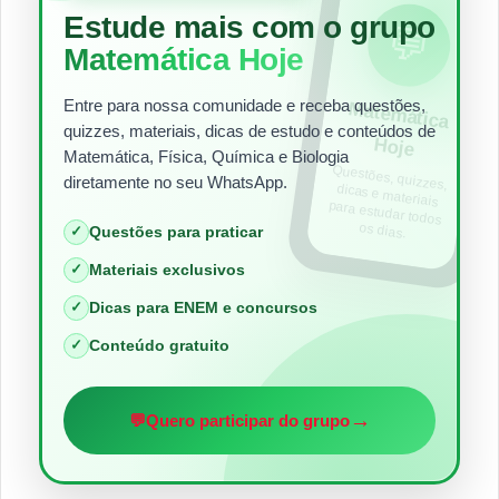
Estude mais com o grupo
💬
Matemática Hoje
Entre para nossa comunidade e receba questões,
Matem
ática
quizzes, materiais, dicas de estudo e conteúdos de
Hoje
Matemática, Física, Química e Biologia
Questões, quizzes,
dicas e materiais
para estudar todos
diretamente no seu WhatsApp.
os dias.
✓
Questões para praticar
✓
Materiais exclusivos
✓
Dicas para ENEM e concursos
✓
Conteúdo gratuito
→
💬
Quero participar do grupo