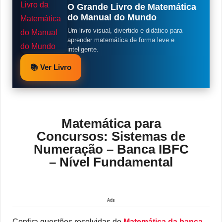
O Grande Livro de Matemática
do Manual do Mundo
Um livro visual, divertido e didático para
aprender matemática de forma leve e
inteligente.
📚 Ver Livro
Matemática para
Concursos: Sistemas de
Numeração – Banca IBFC
– Nível Fundamental
Ads
Confira questões resolvidas de
Matemática da banca