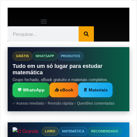
GRÁTIS
WHATSAPP
PRODUTOS
Tudo em um só lugar para estudar
matemática
Grupo fechado, eBook gratuito e materiais completos.
💬 WhatsApp
📥 eBook
📄 Materiais
✅ Acesso imediato
✅ Revisão rápida
✅ Questões comentadas
LIVRO
MATEMÁTICA
RECOMENDADO