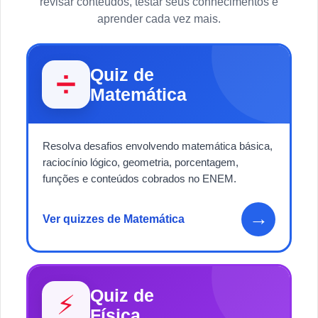
revisar conteúdos, testar seus conhecimentos e
aprender cada vez mais.
Quiz de
➗
Matemática
Resolva desafios envolvendo matemática básica,
raciocínio lógico, geometria, porcentagem,
funções e conteúdos cobrados no ENEM.
→
Ver quizzes de Matemática
Quiz de
⚡
Física