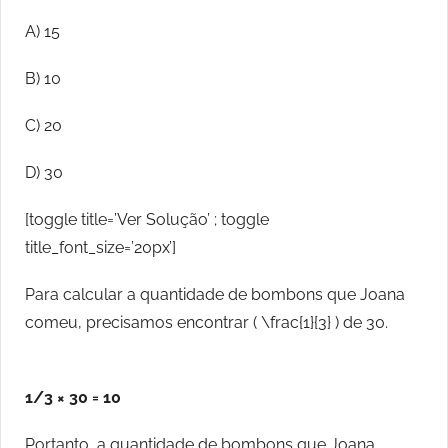
A) 15
B) 10
C) 20
D) 30
[toggle title=’Ver Solução’ ; toggle
title_font_size=’20px’]
Para calcular a quantidade de bombons que Joana
comeu, precisamos encontrar ( \frac{1}{3} ) de 30.
1/3 × 30 = 10
Portanto, a quantidade de bombons que Joana