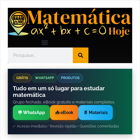
GRÁTIS
WHATSAPP
PRODUTOS
Tudo em um só lugar para estudar
matemática
Grupo fechado, eBook gratuito e materiais completos.
💬 WhatsApp
📥 eBook
📄 Materiais
✅ Acesso imediato
✅ Revisão rápida
✅ Questões comentadas