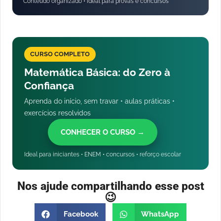
Conteúdo organizado • ideal para provas e concursos
CURSO COMPLETO
Matemática Básica: do Zero à
Confiança
Aprenda do início, sem travar • aulas práticas •
exercícios resolvidos
CONHECER O CURSO →
Ideal para iniciantes • ENEM • concursos • reforço escolar
Nos ajude compartilhando esse post
😉
Facebook
WhatsApp