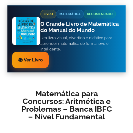
LIVRO
MATEMÁTICA
RECOMENDADO
O Grande Livro de Matemática
do Manual do Mundo
Um livro visual, divertido e didático para
aprender matemática de forma leve e
inteligente.
📚 Ver Livro
Matemática para
Concursos: Aritmética e
Problemas – Banca IBFC
– Nível Fundamental