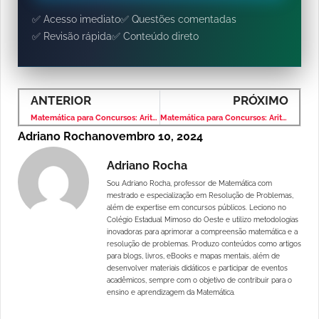
✅ Acesso imediato
✅ Questões comentadas
✅ Revisão rápida
✅ Conteúdo direto
ANTERIOR
PRÓXIMO
Matemática para Concursos: Aritmética e Problemas – Banca IBFC – Nível Fundamental
Matemática para Concursos: Aritmética e Problemas – Banca IBFC – Nível Fundamental
Adriano Rocha
novembro 10, 2024
Adriano Rocha
Sou Adriano Rocha, professor de Matemática com
mestrado e especialização em Resolução de Problemas,
além de expertise em concursos públicos. Leciono no
Colégio Estadual Mimoso do Oeste e utilizo metodologias
inovadoras para aprimorar a compreensão matemática e a
resolução de problemas. Produzo conteúdos como artigos
para blogs, livros, eBooks e mapas mentais, além de
desenvolver materiais didáticos e participar de eventos
acadêmicos, sempre com o objetivo de contribuir para o
ensino e aprendizagem da Matemática.