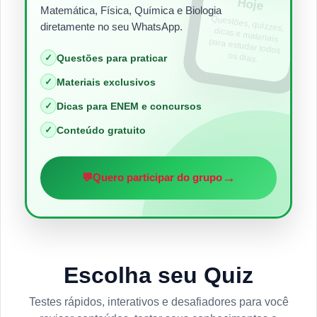
Hoje
Matemática, Física, Química e Biologia
Questões, quizzes,
dicas e materiais
para estudar todos
diretamente no seu WhatsApp.
os dias.
✓
Questões para praticar
✓
Materiais exclusivos
✓
Dicas para ENEM e concursos
✓
Conteúdo gratuito
→
💬
Quero participar do grupo
Escolha seu Quiz
Testes rápidos, interativos e desafiadores para você