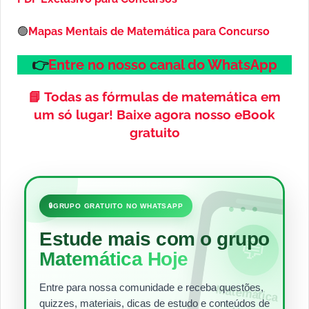
🟢
Mapas Mentais de Matemática para Concurso
👉
Entre no nosso canal do WhatsApp
📘
Todas as fórmulas de matemática em
um só lugar!
Baixe agora nosso eBook
gratuito
•••
🔒
GRUPO GRATUITO NO WHATSAPP
Estude mais com o grupo
💬
Matemática Hoje
Entre para nossa comunidade e receba questões,
Matem
ática
quizzes, materiais, dicas de estudo e conteúdos de