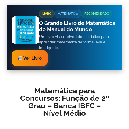
LIVRO
MATEMÁTICA
RECOMENDADO
O Grande Livro de Matemática
do Manual do Mundo
Um livro visual, divertido e didático para
aprender matemática de forma leve e
inteligente.
Ver Livro
Matemática para
Concursos: Função de 2º
Grau – Banca IBFC –
Nível Médio