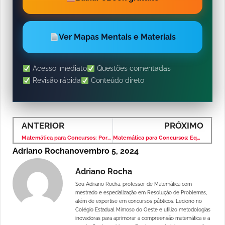
Ver Mapas Mentais e Materiais
Acesso imediato
Questões comentadas
Revisão rápida
Conteúdo direto
ANTERIOR
PRÓXIMO
Matemática para Concursos: Porcentagem – Banca IBFC – Nível Médio
Matemática para Concursos: Equação do 1º Grau – Banca IBFC – Nível Médio
Adriano Rocha
novembro 5, 2024
Adriano Rocha
Sou Adriano Rocha, professor de Matemática com
mestrado e especialização em Resolução de Problemas,
além de expertise em concursos públicos. Leciono no
Colégio Estadual Mimoso do Oeste e utilizo metodologias
inovadoras para aprimorar a compreensão matemática e a