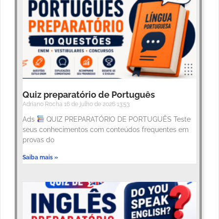
Quiz preparatório de Português
Adriano Rocha
16 de julho de 2026
13:53
Ads
QUIZ PREPARATÓRIO DE PORTUGUÊS Teste
seus conhecimentos com conteúdos frequentes em
provas do
Saiba mais »