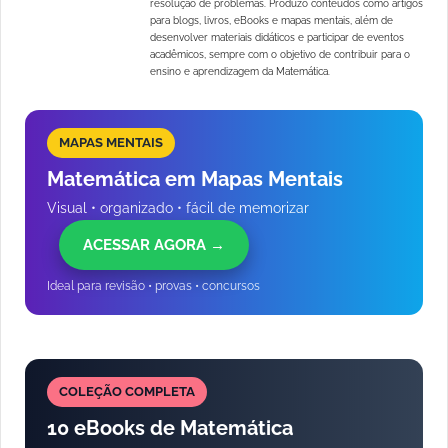
resolução de problemas. Produzo conteúdos como artigos
para blogs, livros, eBooks e mapas mentais, além de
desenvolver materiais didáticos e participar de eventos
acadêmicos, sempre com o objetivo de contribuir para o
ensino e aprendizagem da Matemática.
MAPAS MENTAIS
Matemática em Mapas Mentais
Visual • organizado • fácil de memorizar
ACESSAR AGORA →
Ideal para revisão • provas • concursos
COLEÇÃO COMPLETA
10 eBooks de Matemática