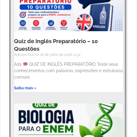
Quiz de Inglês Preparatório – 10
Questões
Adriano Rocha
16 de julho de 2026
11:32
Ads
QUIZ DE INGLÊS PREPARATÓRIO Teste seus
conhecimentos com palavras, expressões e estruturas
comuns
Saiba mais »