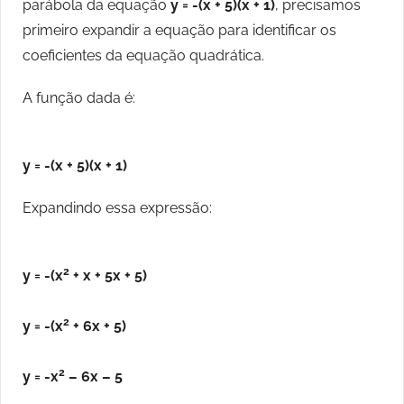
parábola da equação
y = -(x + 5)(x + 1)
, precisamos
primeiro expandir a equação para identificar os
coeficientes da equação quadrática.
A função dada é:
y = -(x + 5)(x + 1)
Expandindo essa expressão:
2
y = -(x
+ x + 5x + 5)
2
y = -(x
+ 6x + 5)
2
y = -x
– 6x – 5