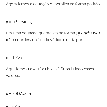
Agora temos a equação quadrática na forma padrão:
2
y = -x
– 6x – 5
2
Em uma equação quadrática da forma (
y = ax
+ bx +
c
), a coordenada ( x ) do vértice é dada por:
x = -b/2a
Aqui, temos ( a = -1 ) e ( b = -6 ). Substituindo esses
valores:
x = -(-6)/2×(-1)
x = 6/-2