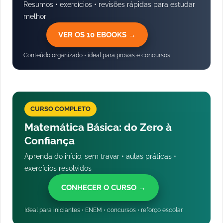
Resumos • exercícios • revisões rápidas para estudar
melhor
VER OS 10 EBOOKS →
Conteúdo organizado • ideal para provas e concursos
CURSO COMPLETO
Matemática Básica: do Zero à
Confiança
Aprenda do início, sem travar • aulas práticas •
exercícios resolvidos
CONHECER O CURSO →
Ideal para iniciantes • ENEM • concursos • reforço escolar