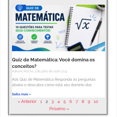
Quiz de Matemática: Você domina os
conceitos?
Adriano Rocha
3 de julho de 2026
17:15
Ads Quiz de Matemática Responda às perguntas
abaixo e descubra como está seu domínio dos
Saiba mais »
« Anterior
1
2
3
4
5
6
7
8
9
10
Próximo »