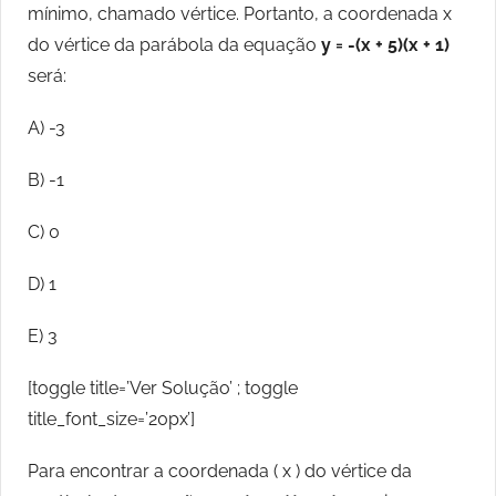
mínimo, chamado vértice. Portanto, a coordenada x
do vértice da parábola da equação
y = -(x + 5)(x + 1)
será:
A) -3
B) -1
C) 0
D) 1
E) 3
[toggle title=’Ver Solução’ ; toggle
title_font_size=’20px’]
Para encontrar a coordenada ( x ) do vértice da