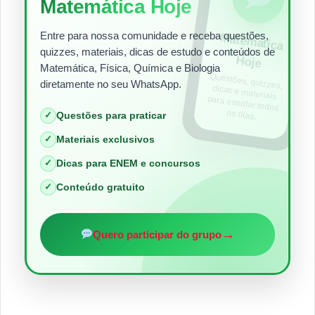
Matemática Hoje
Entre para nossa comunidade e receba questões,
Matem
ática
quizzes, materiais, dicas de estudo e conteúdos de
Hoje
Matemática, Física, Química e Biologia
Questões, quizzes,
dicas e materiais
para estudar todos
diretamente no seu WhatsApp.
os dias.
✓
Questões para praticar
✓
Materiais exclusivos
✓
Dicas para ENEM e concursos
✓
Conteúdo gratuito
→
Quero participar do grupo