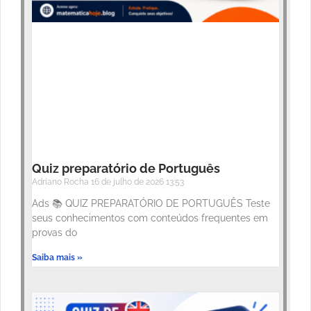
Quiz preparatório de Português
Adriano Rocha
16 de julho de 2026
13:53
Ads 📚 QUIZ PREPARATÓRIO DE PORTUGUÊS Teste
seus conhecimentos com conteúdos frequentes em
provas do
Saiba mais »