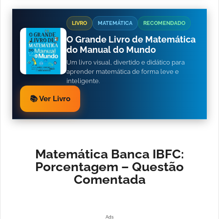
LIVRO
MATEMÁTICA
RECOMENDADO
O Grande Livro de Matemática
do Manual do Mundo
Um livro visual, divertido e didático para
aprender matemática de forma leve e
inteligente.
📚 Ver Livro
Matemática Banca IBFC:
Porcentagem – Questão
Comentada
Ads