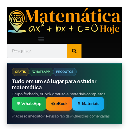
GRÁTIS
WHATSAPP
PRODUTOS
Tudo em um só lugar para estudar
matemática
Grupo fechado, eBook gratuito e materiais completos.
💬 WhatsApp
📥 eBook
📄 Materiais
✅ Acesso imediato
✅ Revisão rápida
✅ Questões comentadas