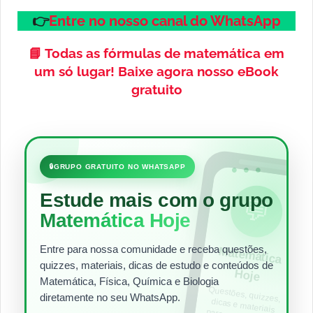
👉
Entre no nosso canal do WhatsApp
📘
Todas as fórmulas de matemática em
um só lugar!
Baixe agora nosso eBook
gratuito
•••
🔒
GRUPO GRATUITO NO WHATSAPP
Estude mais com o grupo
💬
Matemática Hoje
Entre para nossa comunidade e receba questões,
Matem
ática
quizzes, materiais, dicas de estudo e conteúdos de
Hoje
Matemática, Física, Química e Biologia
Questões, quizzes,
dicas e materiais
para estudar todos
diretamente no seu WhatsApp.