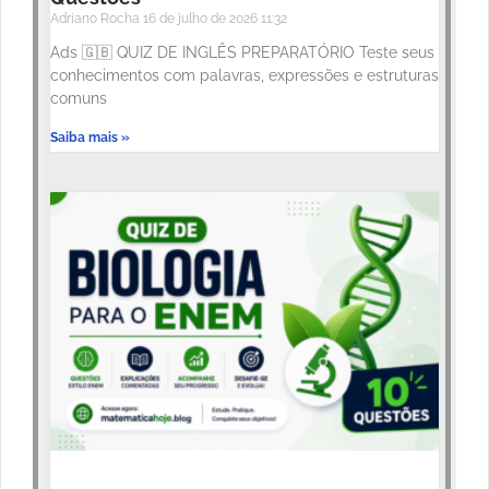
Adriano Rocha
16 de julho de 2026
11:32
Ads 🇬🇧 QUIZ DE INGLÊS PREPARATÓRIO Teste seus
conhecimentos com palavras, expressões e estruturas
comuns
Saiba mais »