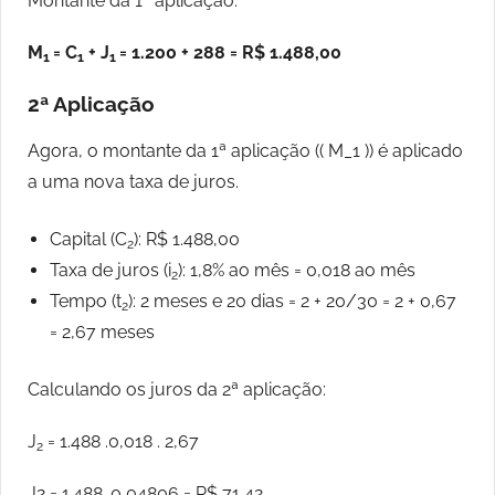
Montante da 1ª aplicação:
M
= C
+ J
= 1.200 + 288 = R$ 1.488,00
1
1
1
2ª Aplicação
Agora, o montante da 1ª aplicação (( M_1 )) é aplicado
a uma nova taxa de juros.
Capital (C
): R$ 1.488,00
2
Taxa de juros (i
): 1,8% ao mês = 0,018 ao mês
2
Tempo (t
): 2 meses e 20 dias = 2 + 20/30 = 2 + 0,67
2
= 2,67 meses
Calculando os juros da 2ª aplicação:
J
= 1.488 .0,018 . 2,67
2
J2 = 1.488 .0,04806 = R$ 71,42