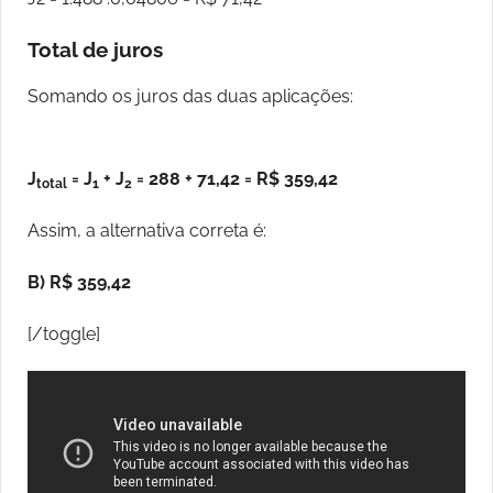
Total de juros
Somando os juros das duas aplicações:
J
= J
+ J
= 288 + 71,42 = R$ 359,42
total
1
2
Assim, a alternativa correta é:
B) R$ 359,42
[/toggle]