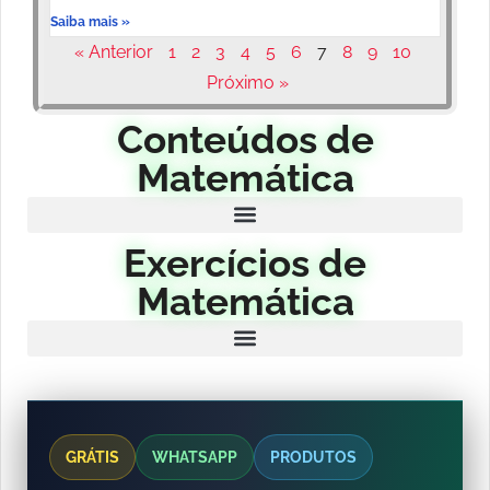
Saiba mais »
« Anterior
1
2
3
4
5
6
7
8
9
10
Próximo »
Conteúdos de
Matemática
Exercícios de
Matemática
GRÁTIS
WHATSAPP
PRODUTOS