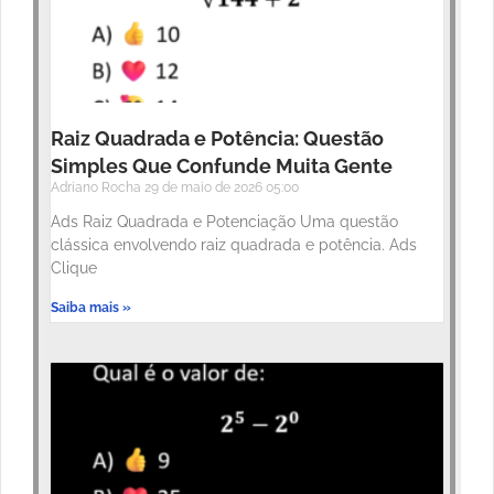
Raiz Quadrada e Potência: Questão
Simples Que Confunde Muita Gente
Adriano Rocha
29 de maio de 2026
05:00
Ads Raiz Quadrada e Potenciação Uma questão
clássica envolvendo raiz quadrada e potência. Ads
Clique
Saiba mais »