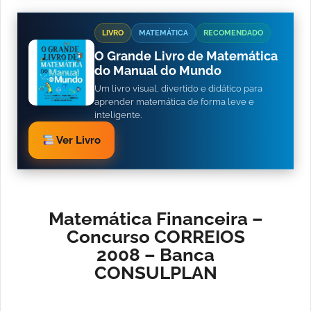
LIVRO
MATEMÁTICA
RECOMENDADO
O Grande Livro de Matemática
do Manual do Mundo
Um livro visual, divertido e didático para
aprender matemática de forma leve e
inteligente.
Ver Livro
Matemática Financeira –
Concurso CORREIOS
2008 – Banca
CONSULPLAN