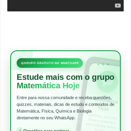
•••
GRUPO GRATUITO NO WHATSAPP
Estude mais com o grupo
Matemática Hoje
Entre para nossa comunidade e receba questões,
Matem
ática
quizzes, materiais, dicas de estudo e conteúdos de
Hoje
Matemática, Física, Química e Biologia
Questões, quizzes,
dicas e materiais
para estudar todos
diretamente no seu WhatsApp.
os dias.
✓
Questões para praticar