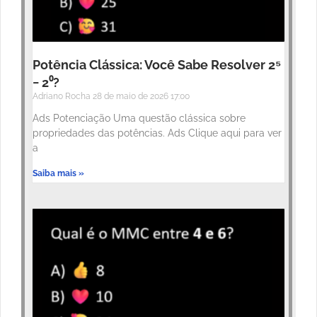
Potência Clássica: Você Sabe Resolver 2⁵
− 2⁰?
Adriano Rocha
28 de maio de 2026
17:00
Ads Potenciação Uma questão clássica sobre
propriedades das potências. Ads Clique aqui para ver
a
Saiba mais »