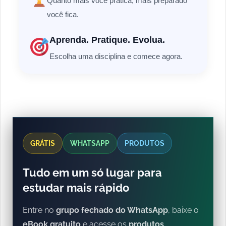
Quanto mais você pratica, mais preparado
você fica.
Aprenda. Pratique. Evolua.
Escolha uma disciplina e comece agora.
GRÁTIS
WHATSAPP
PRODUTOS
Tudo em um só lugar para
estudar mais rápido
Entre no
grupo fechado do WhatsApp
, baixe o
eBook gratuito
e acesse os
produtos
.