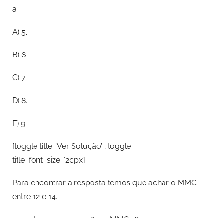
a
A) 5.
B) 6.
C) 7.
D) 8.
E) 9.
[toggle title=’Ver Solução’ ; toggle
title_font_size=’20px’]
Para encontrar a resposta temos que achar o MMC
entre 12 e 14.