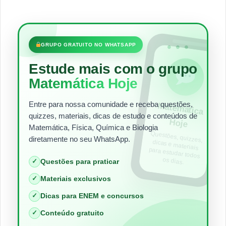
•••
GRUPO GRATUITO NO WHATSAPP
Estude mais com o grupo
Matemática Hoje
Entre para nossa comunidade e receba questões,
Matem
ática
quizzes, materiais, dicas de estudo e conteúdos de
Hoje
Matemática, Física, Química e Biologia
Questões, quizzes,
dicas e materiais
para estudar todos
diretamente no seu WhatsApp.
os dias.
✓
Questões para praticar
✓
Materiais exclusivos
✓
Dicas para ENEM e concursos
✓
Conteúdo gratuito