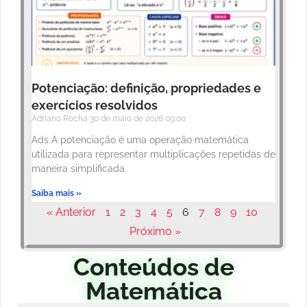
Potenciação: definição, propriedades e
exercícios resolvidos
Adriano Rocha
30 de maio de 2026
09:00
Ads A potenciação é uma operação matemática
utilizada para representar multiplicações repetidas de
maneira simplificada.
Saiba mais »
« Anterior
1
2
3
4
5
6
7
8
9
10
Próximo »
Conteúdos de
Matemática