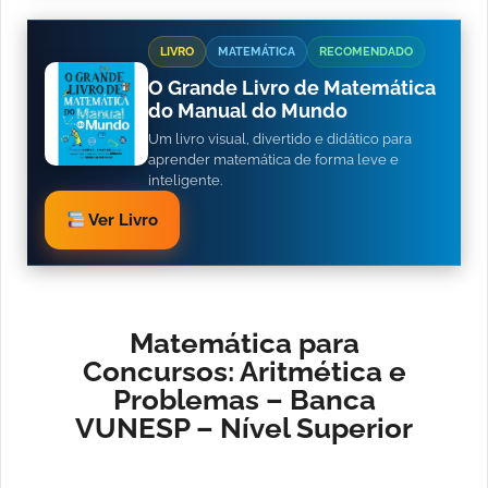
LIVRO
MATEMÁTICA
RECOMENDADO
O Grande Livro de Matemática
do Manual do Mundo
Um livro visual, divertido e didático para
aprender matemática de forma leve e
inteligente.
Ver Livro
Matemática para
Concursos: Aritmética e
Problemas – Banca
VUNESP – Nível Superior