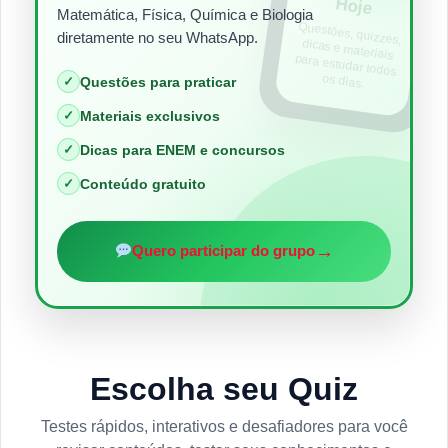
Hoje
Matemática, Física, Química e Biologia
Questões, quizzes,
dicas e materiais
para estudar todos
diretamente no seu WhatsApp.
os dias.
✓
Questões para praticar
✓
Materiais exclusivos
✓
Dicas para ENEM e concursos
✓
Conteúdo gratuito
→
Quero participar do grupo
Escolha seu Quiz
Testes rápidos, interativos e desafiadores para você