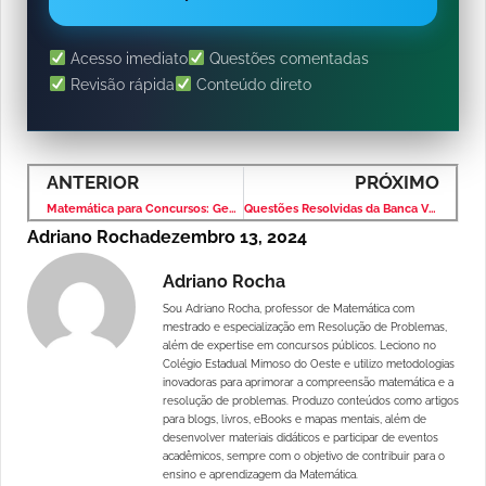
Acesso imediato
Questões comentadas
Revisão rápida
Conteúdo direto
ANTERIOR
PRÓXIMO
Matemática para Concursos: Geometria Plana – Banca VUNESP – Nível Superior
Questões Resolvidas da Banca VUNESP – Nível Superior – PDF para Baixar
Adriano Rocha
dezembro 13, 2024
Adriano Rocha
Sou Adriano Rocha, professor de Matemática com
mestrado e especialização em Resolução de Problemas,
além de expertise em concursos públicos. Leciono no
Colégio Estadual Mimoso do Oeste e utilizo metodologias
inovadoras para aprimorar a compreensão matemática e a
resolução de problemas. Produzo conteúdos como artigos
para blogs, livros, eBooks e mapas mentais, além de
desenvolver materiais didáticos e participar de eventos
acadêmicos, sempre com o objetivo de contribuir para o
ensino e aprendizagem da Matemática.