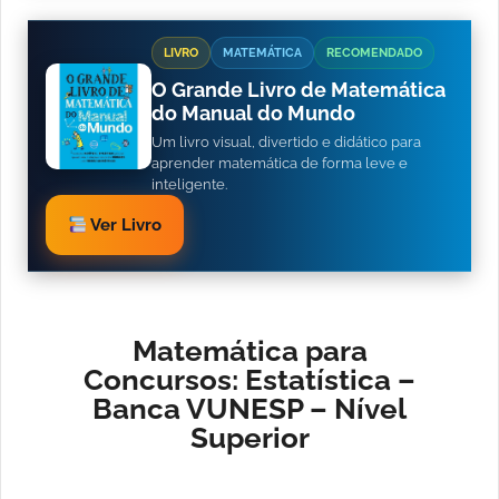
LIVRO
MATEMÁTICA
RECOMENDADO
O Grande Livro de Matemática
do Manual do Mundo
Um livro visual, divertido e didático para
aprender matemática de forma leve e
inteligente.
Ver Livro
Matemática para
Concursos: Estatística –
Banca VUNESP – Nível
Superior