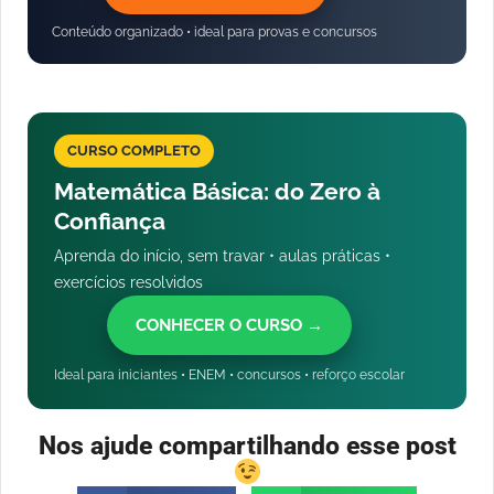
Conteúdo organizado • ideal para provas e concursos
CURSO COMPLETO
Matemática Básica: do Zero à
Confiança
Aprenda do início, sem travar • aulas práticas •
exercícios resolvidos
CONHECER O CURSO →
Ideal para iniciantes • ENEM • concursos • reforço escolar
Nos ajude compartilhando esse post