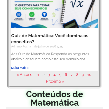
Quiz de Matemática: Você domina os
conceitos?
Adriano Rocha
3 de julho de 2026
17:15
Ads Quiz de Matemática Responda às perguntas
abaixo e descubra como está seu domínio dos
Saiba mais »
« Anterior
1
2
3
4
5
6
7
8
9
10
Próximo »
Conteúdos de
Matemática