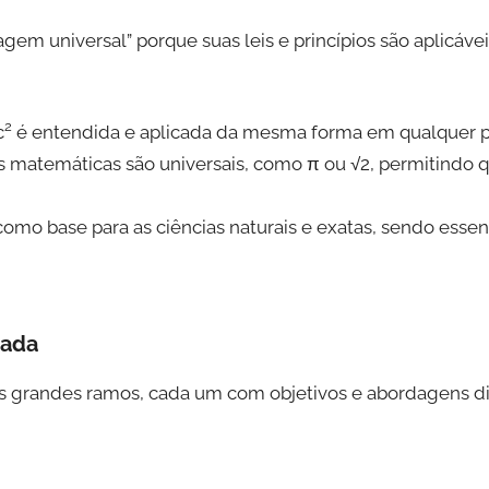
em universal” porque suas leis e princípios são aplicáve
2
c
é entendida e aplicada da mesma forma em qualquer 
 matemáticas são universais, como π ou √2, permitindo 
mo base para as ciências naturais e exatas, sendo essenci
cada
 grandes ramos, cada um com objetivos e abordagens dis