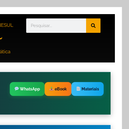
ESUL
ática
WhatsApp
eBook
Materiais