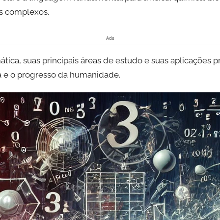
as complexos.
Ads
tica, suas principais áreas de estudo e suas aplicações 
da e o progresso da humanidade.