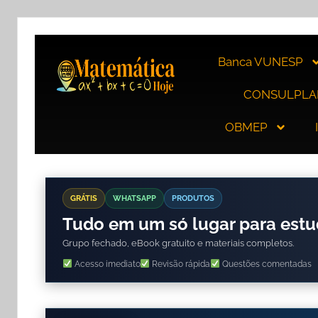
Banca VUNESP
CONSULPLA
OBMEP
GRÁTIS
WHATSAPP
PRODUTOS
Tudo em um só lugar para est
Grupo fechado, eBook gratuito e materiais completos.
Acesso imediato
Revisão rápida
Questões comentadas