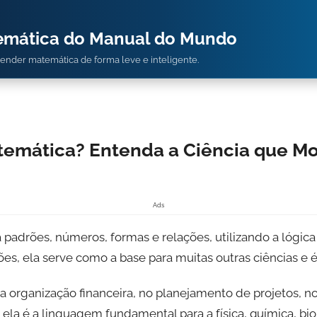
temática do Manual do Mundo
prender matemática de forma leve e inteligente.
temática? Entenda a Ciência que M
Ads
padrões, números, formas e relações, utilizando a lógica
es, ela serve como a base para muitas outras ciências e é
a organização financeira, no planejamento de projetos, n
 ela é a linguagem fundamental para a física, química, bi