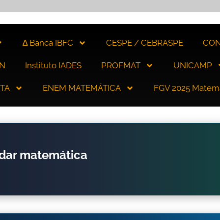
∆ Banca IBFC
CESPE / CEBRASPE
CON
N
Instituto IADES
PROFMAT
UNICAMP
ITA
ENEM MATEMÁTICA
FGV 2025 Matem
udar matemática