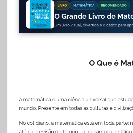
LIVRO
MATEMÁTICA
RECOMENDADO
O Grande Livro de Ma
Um livro visual, divertido e didático para a
O Que é Ma
A matemática é uma ciência universal que estuda 
mundo. Presente em todas as culturas e civilizaçõ
No cotidiano, a matemática está em toda parte: n
até na previsão do tempo. Já no campo científico,