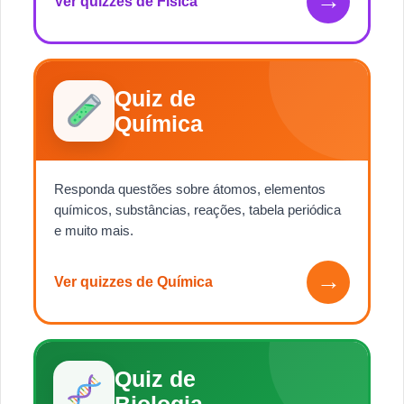
→
Ver quizzes de Física
Quiz de
Química
Responda questões sobre átomos, elementos
químicos, substâncias, reações, tabela periódica
e muito mais.
→
Ver quizzes de Química
Quiz de
Biologia