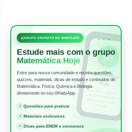
•••
GRUPO GRATUITO NO WHATSAPP
Estude mais com o grupo
Matemática Hoje
Entre para nossa comunidade e receba questões,
Matem
ática
quizzes, materiais, dicas de estudo e conteúdos de
Hoje
Matemática, Física, Química e Biologia
Questões, quizzes,
dicas e materiais
para estudar todos
diretamente no seu WhatsApp.
os dias.
✓
Questões para praticar
✓
Materiais exclusivos
✓
Dicas para ENEM e concursos