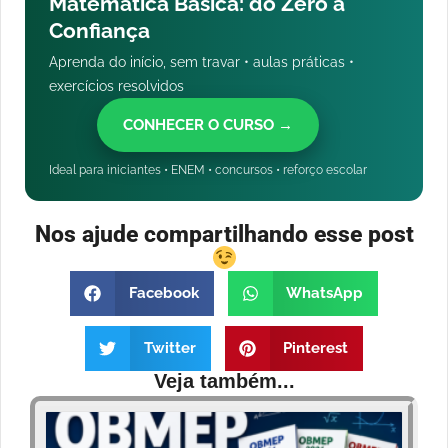
Matemática Básica: do Zero à
Confiança
Aprenda do início, sem travar • aulas práticas •
exercícios resolvidos
CONHECER O CURSO →
Ideal para iniciantes • ENEM • concursos • reforço escolar
Nos ajude compartilhando esse post
Facebook
WhatsApp
Twitter
Pinterest
Veja também...