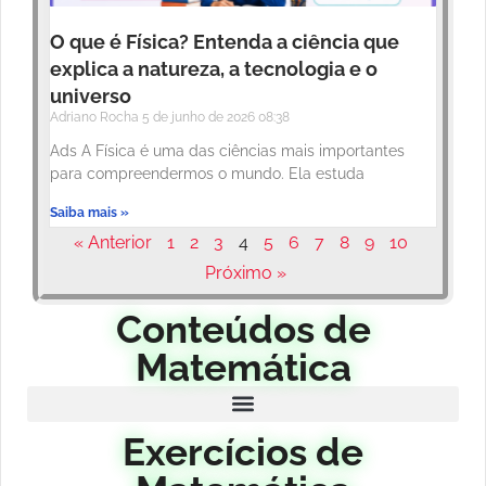
O que é Física? Entenda a ciência que
explica a natureza, a tecnologia e o
universo
Adriano Rocha
5 de junho de 2026
08:38
Ads A Física é uma das ciências mais importantes
para compreendermos o mundo. Ela estuda
Saiba mais »
« Anterior
1
2
3
4
5
6
7
8
9
10
Próximo »
Conteúdos de
Matemática
Exercícios de