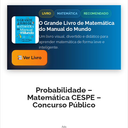
LIVRO
MATEMÁTICA
RECOMENDADO
O Grande Livro de Matemática
do Manual do Mundo
Um livro visual, divertido e didático para
aprender matemática de forma leve e
inteligente.
Ver Livro
Probabilidade –
Matemática CESPE –
Concurso Público
Ads