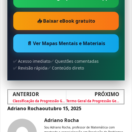
📥 Baixar eBook gratuito
📄 Ver Mapas Mentais e Materiais
✅ Acesso imediato
✅ Questões comentadas
✅ Revisão rápida
✅ Conteúdo direto
ANTERIOR
PRÓXIMO
Classificação da Progressão Geométrica
Termo Geral da Progressão Geométrica PG
Adriano Rocha
outubro 15, 2025
Adriano Rocha
Sou Adriano Rocha, professor de Matemática com