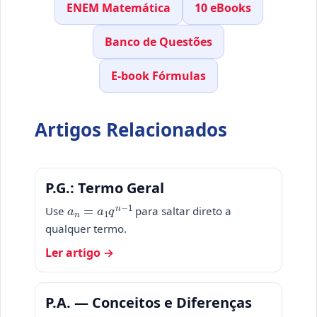
ENEM Matemática
10 eBooks
Banco de Questões
E-book Fórmulas
Artigos Relacionados
P.G.: Termo Geral
a
n
=
a
1
q
n
−
1
Use
para saltar direto a
qualquer termo.
Ler artigo →
P.A. — Conceitos e Diferenças