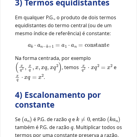
3) Termos equidistantes
Em qualquer P.G., o produto de dois termos
equidistantes do termo central (ou de um
mesmo índice de referência) é constante:
a
k
⋅
a
n
−
k
+
1
=
a
1
⋅
a
n
=
constante
Na forma centrada, por exemplo
(
x
q
2
,
x
q
,
x
,
x
q
,
x
q
2
)
x
q
2
⋅
x
q
2
=
x
2
, temos
e
x
q
⋅
x
q
=
x
2
.
4) Escalonamento por
constante
(
a
n
)
q
k
≠
0
(
k
a
n
)
Se
é P.G. de razão
e
, então
q
também é P.G. de razão
. Multiplicar todos os
termos por uma constante preserva a razão.