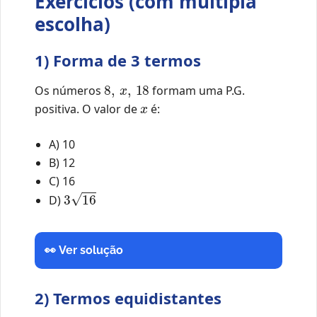
Exercícios (com múltipla
escolha)
1) Forma de 3 termos
8
,
x
,
18
Os números
formam uma P.G.
x
positiva. O valor de
é:
A) 10
B) 12
C) 16
3
16
D)
👀 Ver solução
2) Termos equidistantes