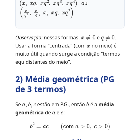
ou
(
x
q
2
,
x
q
,
x
,
x
q
,
x
q
2
)
x
≠
0
q
≠
0
Observação:
nessas formas,
e
.
x
Usar a forma “centrada” (com
no meio) é
muito útil quando surge a condição “termos
equidistantes do meio”.
2) Média geométrica (PG
de 3 termos)
a
,
b
,
c
b
Se
estão em P.G., então
é a
média
a
c
geométrica
de
e
:
b
2
=
a
c
(com
a
>
0
,
c
>
0
)