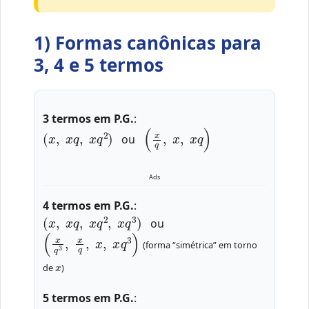
1) Formas canônicas para
3, 4 e 5 termos
3 termos em P.G.
:
(
x
,
x
q
,
x
q
2
)
(
x
q
,
x
,
x
q
)
ou
Ads
4 termos em P.G.
:
(
x
,
x
q
,
x
q
2
,
x
q
3
)
ou
(
x
q
3
,
x
q
,
x
,
x
q
3
)
(forma “simétrica” em torno
x
de
)
5 termos em P.G.
:
(
x
,
x
q
,
x
q
2
,
x
q
3
,
x
q
4
)