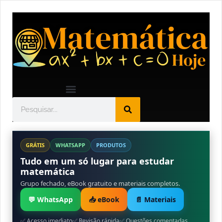
GRÁTIS
WHATSAPP
PRODUTOS
Tudo em um só lugar para estudar
matemática
Grupo fechado, eBook gratuito e materiais completos.
💬 WhatsApp
📥 eBook
📄 Materiais
✅ Acesso imediato
✅ Revisão rápida
✅ Questões comentadas