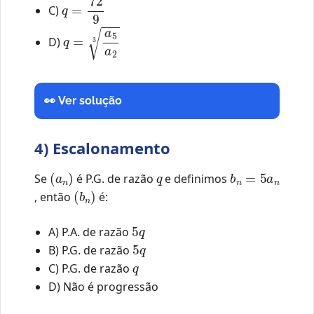
q
=
72
9
C)
q
=
a
5
a
2
3
D)
👀 Ver solução
4) Escalonamento
(
a
n
)
q
b
n
=
5
a
n
Se
é P.G. de razão
e definimos
(
b
n
)
, então
é:
5
q
A) P.A. de razão
5
q
B) P.G. de razão
q
C) P.G. de razão
D) Não é progressão