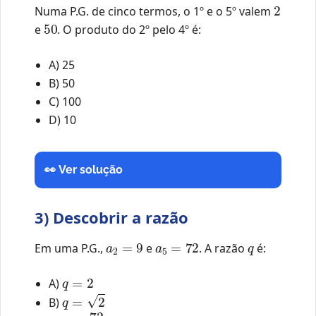
2
Numa P.G. de cinco termos, o 1º e o 5º valem
50
e
. O produto do 2º pelo 4º é:
A) 25
B) 50
C) 100
D) 10
👀 Ver solução
3) Descobrir a razão
a
2
=
9
a
5
=
72
q
Em uma P.G.,
e
. A razão
é:
q
=
2
A)
q
=
2
B)