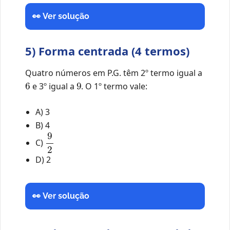
👀 Ver solução
5) Forma centrada (4 termos)
Quatro números em P.G. têm 2º termo igual a
6
9
e 3º igual a
. O 1º termo vale:
A) 3
B) 4
9
2
C)
D) 2
👀 Ver solução