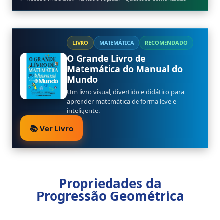
LIVRO
MATEMÁTICA
RECOMENDADO
O Grande Livro de
Matemática do Manual do
Mundo
Um livro visual, divertido e didático para
aprender matemática de forma leve e
inteligente.
📚 Ver Livro
Propriedades da
Progressão Geométrica