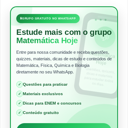
•••
🔒
GRUPO GRATUITO NO WHATSAPP
Estude mais com o grupo
💬
Matemática Hoje
Entre para nossa comunidade e receba questões,
Matem
ática
quizzes, materiais, dicas de estudo e conteúdos de
Hoje
Matemática, Física, Química e Biologia
Questões, quizzes,
dicas e materiais
para estudar todos
diretamente no seu WhatsApp.
os dias.
Questões para praticar
✓
Materiais exclusivos
✓
Dicas para ENEM e concursos
✓
Conteúdo gratuito
✓