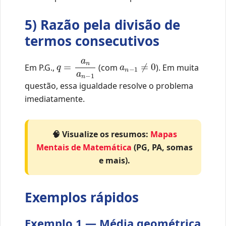
5) Razão pela divisão de
termos consecutivos
q
=
a
n
a
n
−
1
a
n
−
1
≠
0
Em P.G.,
(com
). Em muita
questão, essa igualdade resolve o problema
imediatamente.
🧠 Visualize os resumos:
Mapas
Mentais de Matemática
(PG, PA, somas
e mais).
Exemplos rápidos
Exemplo 1 — Média geométrica