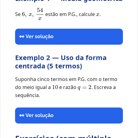
6
,
x
,
54
x
x
Se
estão em P.G., calcule
.
👀 Ver solução
Exemplo 2 — Uso da forma
centrada (5 termos)
Suponha cinco termos em P.G. com o termo
10
q
=
2
do meio igual a
e razão
. Escreva a
sequência.
👀 Ver solução