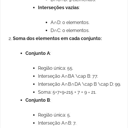
Interseções vazias
:
A∩D: 0 elementos.
D∩C: 0 elementos.
Soma dos elementos em cada conjunto:
Conjunto A
:
Região única: 55.
Interseção A∩BA \cap B: 77.
Interseção A∩B∩DA \cap B \cap D: 99.
Soma: 5+7+9=215 + 7 + 9 = 21.
Conjunto B
:
Região única: 5.
Interseção A∩B: 7.