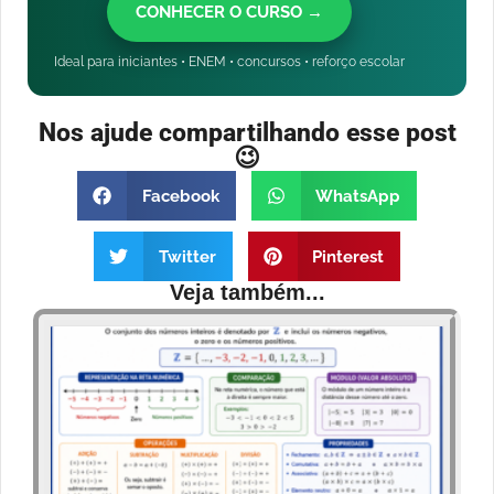
CONHECER O CURSO →
Ideal para iniciantes • ENEM • concursos • reforço escolar
Nos ajude compartilhando esse post
😉
Facebook
WhatsApp
Twitter
Pinterest
Veja também...