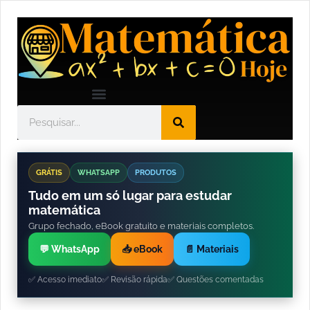
GRÁTIS
WHATSAPP
PRODUTOS
Tudo em um só lugar para estudar
matemática
Grupo fechado, eBook gratuito e materiais completos.
💬 WhatsApp
📥 eBook
📄 Materiais
✅ Acesso imediato
✅ Revisão rápida
✅ Questões comentadas