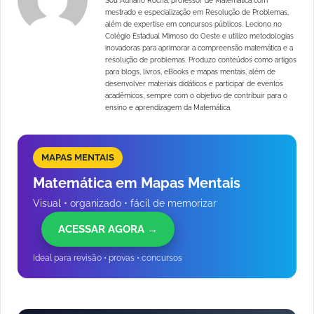
Sou Adriano Rocha, professor de Matemática com
mestrado e especialização em Resolução de Problemas,
além de expertise em concursos públicos. Leciono no
Colégio Estadual Mimoso do Oeste e utilizo metodologias
inovadoras para aprimorar a compreensão matemática e a
resolução de problemas. Produzo conteúdos como artigos
para blogs, livros, eBooks e mapas mentais, além de
desenvolver materiais didáticos e participar de eventos
acadêmicos, sempre com o objetivo de contribuir para o
ensino e aprendizagem da Matemática.
MAPAS MENTAIS
Matemática em Mapas Mentais
Visual • organizado • fácil de memorizar
ACESSAR AGORA →
Ideal para revisão • provas • concursos