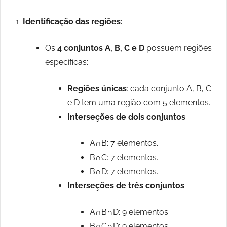
Identificação das regiões:
Os
4 conjuntos A, B, C e D
possuem regiões
específicas:
Regiões únicas
: cada conjunto A, B, C
e D tem uma região com 5 elementos.
Interseções de dois conjuntos
:
A∩B: 7 elementos.
B∩C: 7 elementos.
B∩D: 7 elementos.
Interseções de três conjuntos
:
A∩B∩D: 9 elementos.
B∩C∩D: 9 elementos.