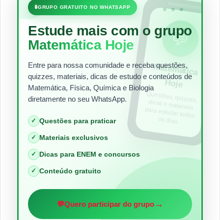
•••
🔒
GRUPO GRATUITO NO WHATSAPP
Estude mais com o grupo
💬
Matemática Hoje
Entre para nossa comunidade e receba questões,
Matem
ática
quizzes, materiais, dicas de estudo e conteúdos de
Hoje
Matemática, Física, Química e Biologia
Questões, quizzes,
dicas e materiais
para estudar todos
diretamente no seu WhatsApp.
os dias.
✓
Questões para praticar
✓
Materiais exclusivos
✓
Dicas para ENEM e concursos
✓
Conteúdo gratuito
→
💬
Quero participar do grupo