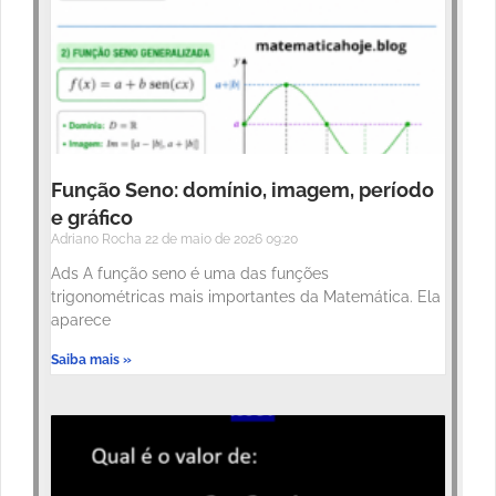
Função Seno: domínio, imagem, período
e gráfico
Adriano Rocha
22 de maio de 2026
09:20
Ads A função seno é uma das funções
trigonométricas mais importantes da Matemática. Ela
aparece
Saiba mais »