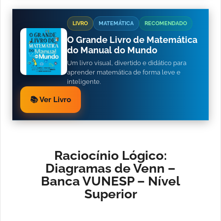
LIVRO
MATEMÁTICA
RECOMENDADO
O Grande Livro de Matemática
do Manual do Mundo
Um livro visual, divertido e didático para
aprender matemática de forma leve e
inteligente.
📚 Ver Livro
Raciocínio Lógico:
Diagramas de Venn –
Banca VUNESP – Nível
Superior