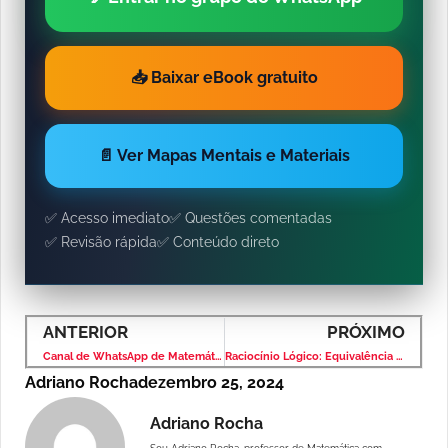
📥 Baixar eBook gratuito
📄 Ver Mapas Mentais e Materiais
✅ Acesso imediato
✅ Questões comentadas
✅ Revisão rápida
✅ Conteúdo direto
ANTERIOR
PRÓXIMO
Canal de WhatsApp de Matemática: Aprenda e Compartilhe Conhecimento!
Raciocínio Lógico: Equivalência Lógica– Banca VUNESP – Nível Superior
Adriano Rocha
dezembro 25, 2024
Adriano Rocha