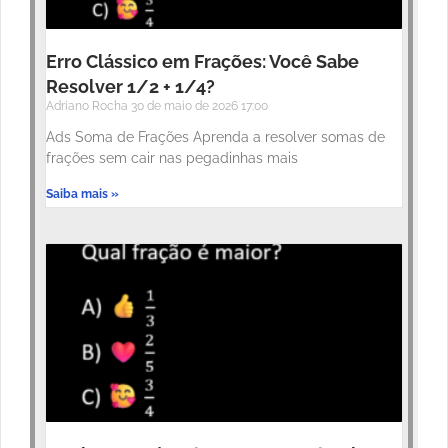
Erro Clássico em Frações: Você Sabe
Resolver 1/2 + 1/4?
Adriano Rocha
30 de maio de 2026
17:00
Ads Soma de Frações Aprenda a resolver somas de
frações sem cair nas pegadinhas mais
Saiba mais »