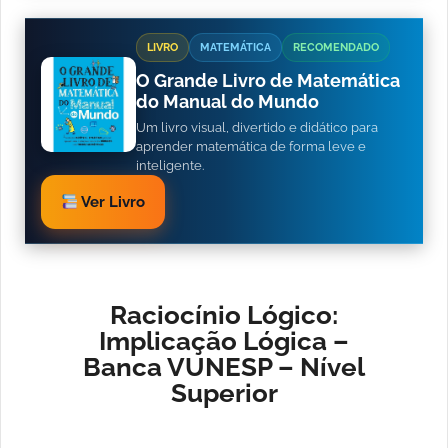
LIVRO
MATEMÁTICA
RECOMENDADO
O Grande Livro de Matemática
do Manual do Mundo
Um livro visual, divertido e didático para
aprender matemática de forma leve e
inteligente.
Ver Livro
Raciocínio Lógico:
Implicação Lógica –
Banca VUNESP – Nível
Superior