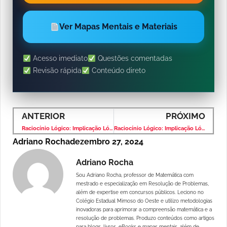
Ver Mapas Mentais e Materiais
Acesso imediato
Questões comentadas
Revisão rápida
Conteúdo direto
ANTERIOR
PRÓXIMO
Raciocínio Lógico: Implicação Lógica – Banca VUNESP – Nível Superior
Raciocínio Lógico: Implicação Lógica – Banca VUNESP – Nível Superior
Adriano Rocha
dezembro 27, 2024
Adriano Rocha
Sou Adriano Rocha, professor de Matemática com
mestrado e especialização em Resolução de Problemas,
além de expertise em concursos públicos. Leciono no
Colégio Estadual Mimoso do Oeste e utilizo metodologias
inovadoras para aprimorar a compreensão matemática e a
resolução de problemas. Produzo conteúdos como artigos
para blogs, livros, eBooks e mapas mentais, além de