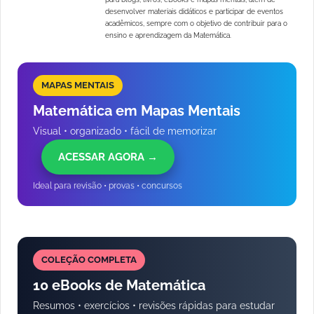
desenvolver materiais didáticos e participar de eventos
acadêmicos, sempre com o objetivo de contribuir para o
ensino e aprendizagem da Matemática.
MAPAS MENTAIS
Matemática em Mapas Mentais
Visual • organizado • fácil de memorizar
ACESSAR AGORA →
Ideal para revisão • provas • concursos
COLEÇÃO COMPLETA
10 eBooks de Matemática
Resumos • exercícios • revisões rápidas para estudar