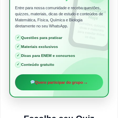
Entre para nossa comunidade e receba questões,
Matem
ática
quizzes, materiais, dicas de estudo e conteúdos de
Hoje
Matemática, Física, Química e Biologia
Questões, quizzes,
dicas e materiais
para estudar todos
diretamente no seu WhatsApp.
os dias.
✓
Questões para praticar
✓
Materiais exclusivos
✓
Dicas para ENEM e concursos
✓
Conteúdo gratuito
→
Quero participar do grupo