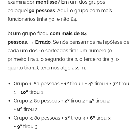
examinador
mentisse
? Em um dos grupos
coloquei
90 pessoas
. Aqui, o grupo com mais
funcionários tinha 90, e não 84.
b)
um
grupo ficou
com mais de 84
pessoas
. →
Errado
. Se nós pensarmos na hipótese de
cada um dos 10 sorteados tirar um número (o
primeiro tira 1, o segundo tira 2, o terceiro tira 3, o
quarto tira 1…), teremos algo assim:
Grupo 1: 80 pessoas +
1º
tirou 1 +
4º
tirou 1 +
7º
tirou
1 +
10º
tirou 1
Grupo 2: 80 pessoas +
2º
tirou 2 +
5º
tirou 2
+
8º
tirou 2
Grupo 3: 80 pessoas +
3º
tirou 3 +
6º
tirou 3
+
9º
tirou 3