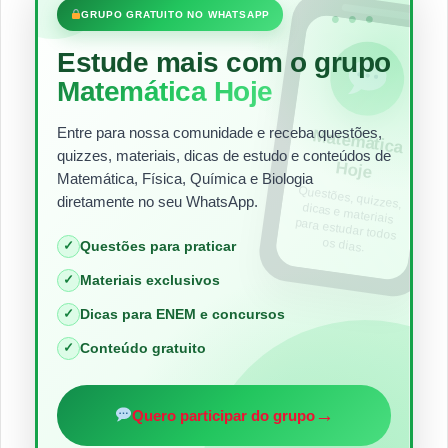
•••
GRUPO GRATUITO NO WHATSAPP
Estude mais com o grupo
Matemática Hoje
Entre para nossa comunidade e receba questões,
Matem
ática
quizzes, materiais, dicas de estudo e conteúdos de
Hoje
Matemática, Física, Química e Biologia
Questões, quizzes,
dicas e materiais
para estudar todos
diretamente no seu WhatsApp.
os dias.
✓
Questões para praticar
✓
Materiais exclusivos
✓
Dicas para ENEM e concursos
✓
Conteúdo gratuito
→
Quero participar do grupo