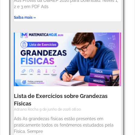
Ads Provas da OBMEP 2026 para Download: Níveis 1,
2 e 3 em PDF Ads
Saiba mais »
Lista de Exercícios sobre Grandezas
Físicas
Adriano Rocha
9 de junho de 2026
08:00
Ads As grandezas físicas estão presentes em
praticamente todos os fenômenos estudados pela
Física. Sempre