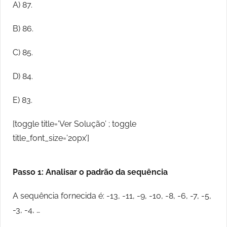
A) 87.
B) 86.
C) 85.
D) 84.
E) 83.
[toggle title=’Ver Solução’ ; toggle
title_font_size=’20px’]
Passo 1: Analisar o padrão da sequência
A sequência fornecida é: -13, -11, -9, -10, -8, -6, -7, -5,
-3, -4, …