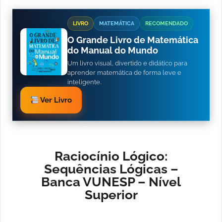
LIVRO
MATEMÁTICA
RECOMENDADO
O Grande Livro de Matemática
do Manual do Mundo
Um livro visual, divertido e didático para
aprender matemática de forma leve e
inteligente.
Ver Livro
Raciocínio Lógico:
Sequências Lógicas –
Banca VUNESP – Nível
Superior