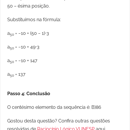
50 – ésima posição.
Substituímos na fórmula:
a
= −10 + (50 − 1)⋅3
50
a
= −10 + 49⋅3
50
a
= −10 + 147
50
a
= 137
50
Passo 4: Conclusão
O centésimo elemento da sequência é: B)86
Gostou desta questão? Confira outras questões
resolvidas de
Raciocínio Lógico VUNESP
aqui.