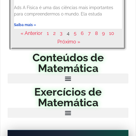
Ads A Física é uma das ciências mais importantes
para compreendermos o mundo. Ela estuda
Saiba mais »
« Anterior
1
2
3
4
5
6
7
8
9
10
Próximo »
Conteúdos de
Matemática
Exercícios de
Matemática