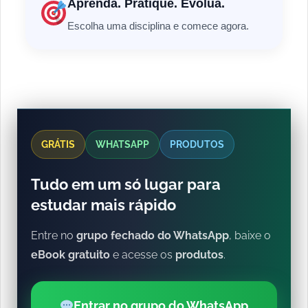
Aprenda. Pratique. Evolua.
Escolha uma disciplina e comece agora.
GRÁTIS
WHATSAPP
PRODUTOS
Tudo em um só lugar para
estudar mais rápido
Entre no
grupo fechado do WhatsApp
, baixe o
eBook gratuito
e acesse os
produtos
.
Entrar no grupo do WhatsApp