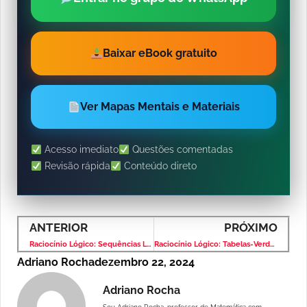
Baixar eBook gratuito
Ver Mapas Mentais e Materiais
Acesso imediato
Questões comentadas
Revisão rápida
Conteúdo direto
ANTERIOR
PRÓXIMO
Raciocínio Lógico: Sequências Lógicas – Banca VUNESP – Nível Superior
Raciocínio Lógico: Tabelas-Verdade – Banca VUNESP – Nível Superior
Adriano Rocha
dezembro 22, 2024
Adriano Rocha