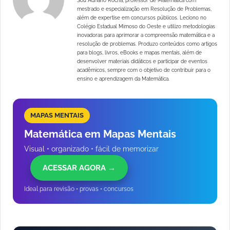
Sou Adriano Rocha, professor de Matemática com
mestrado e especialização em Resolução de Problemas,
além de expertise em concursos públicos. Leciono no
Colégio Estadual Mimoso do Oeste e utilizo metodologias
inovadoras para aprimorar a compreensão matemática e a
resolução de problemas. Produzo conteúdos como artigos
para blogs, livros, eBooks e mapas mentais, além de
desenvolver materiais didáticos e participar de eventos
acadêmicos, sempre com o objetivo de contribuir para o
ensino e aprendizagem da Matemática.
MAPAS MENTAIS
Matemática em Mapas Mentais
Visual • organizado • fácil de memorizar
ACESSAR AGORA →
Ideal para revisão • provas • concursos