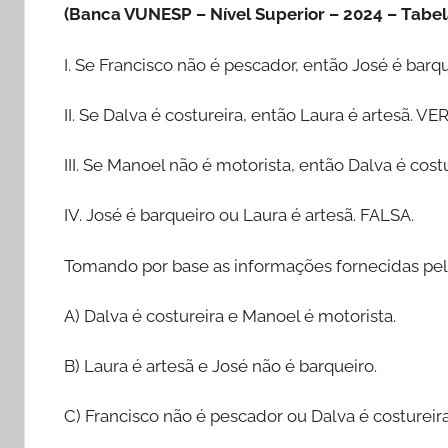
(Banca VUNESP – Nível Superior – 2024 – Tabe
I. Se Francisco não é pescador, então José é bar
II. Se Dalva é costureira, então Laura é artesã. V
III. Se Manoel não é motorista, então Dalva é cos
IV. José é barqueiro ou Laura é artesã. FALSA.
Tomando por base as informações fornecidas pela
A) Dalva é costureira e Manoel é motorista.
B) Laura é artesã e José não é barqueiro.
C) Francisco não é pescador ou Dalva é costureira