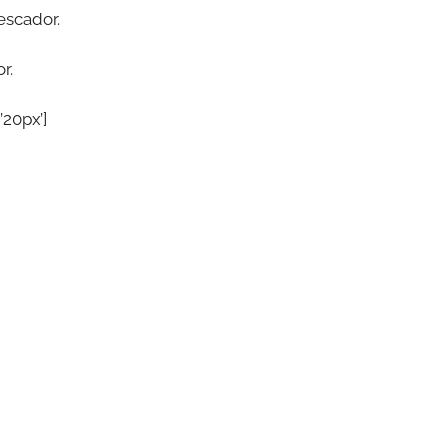
escador.
r.
’20px’]