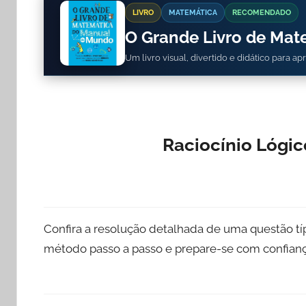
LIVRO
MATEMÁTICA
RECOMENDADO
O Grande Livro de Ma
Um livro visual, divertido e didático para a
Raciocínio Lógi
Confira a resolução detalhada de uma questão tí
método passo a passo e prepare-se com confianç