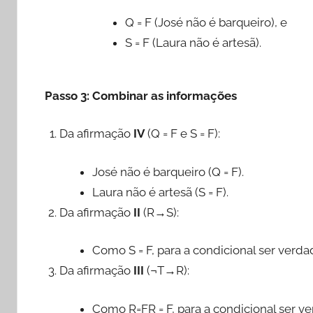
Q = F (José não é barqueiro), e
S = F (Laura não é artesã).
Passo 3: Combinar as informações
Da afirmação
IV
(Q = F e S = F):
José não é barqueiro (Q = F).
Laura não é artesã (S = F).
Da afirmação
II
(R→S):
Como S = F, para a condicional ser verdade
Da afirmação
III
(¬T→R):
Como R=FR = F, para a condicional ser ver