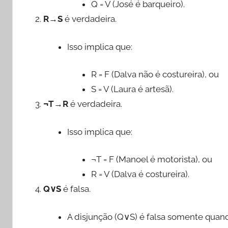
Q = V (José é barqueiro).
R→S
é verdadeira.
Isso implica que:
R = F (Dalva não é costureira), ou
S = V (Laura é artesã).
¬T→R
é verdadeira.
Isso implica que:
¬T = F (Manoel é motorista), ou
R = V (Dalva é costureira).
Q∨S
é falsa.
A disjunção (Q∨S) é falsa somente quan