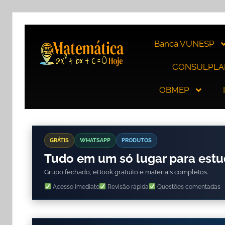
Banca VUNESP
CONSULPLA
OBMEP
GRÁTIS
WHATSAPP
PRODUTOS
Tudo em um só lugar para est
Grupo fechado, eBook gratuito e materiais completos.
Acesso imediato
Revisão rápida
Questões comentadas