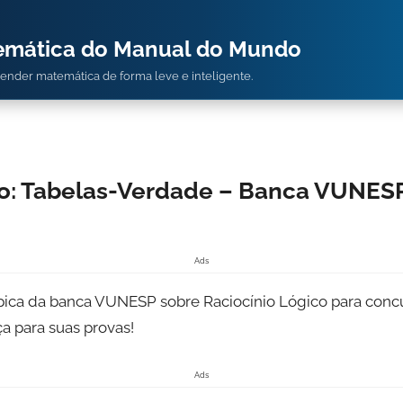
temática do Manual do Mundo
prender matemática de forma leve e inteligente.
co: Tabelas-Verdade – Banca VUNESP 
Ads
pica da banca VUNESP sobre Raciocínio Lógico para concur
a para suas provas!
Ads