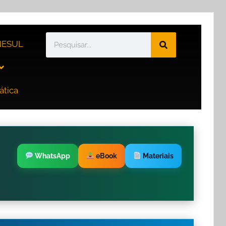
ESUL
ática
WhatsApp
eBook
Materiais