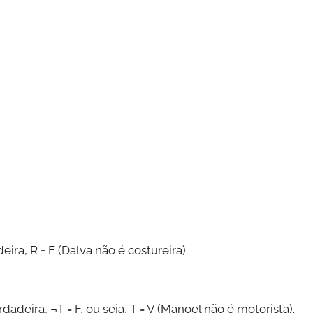
ira, R = F (Dalva não é costureira).
dadeira, ¬T = F, ou seja, T = V (Manoel não é motorista).