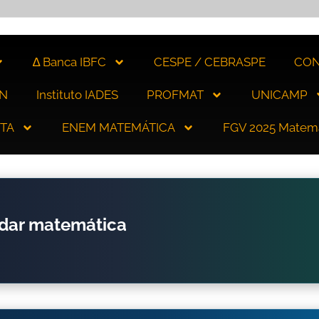
∆ Banca IBFC
CESPE / CEBRASPE
CON
N
Instituto IADES
PROFMAT
UNICAMP
ITA
ENEM MATEMÁTICA
FGV 2025 Matem
udar matemática