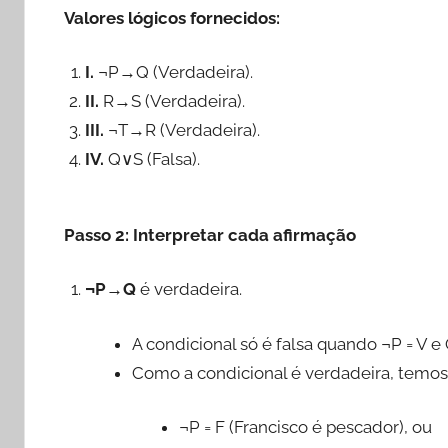
Valores lógicos fornecidos:
I.
¬P→Q (Verdadeira).
II.
R→S (Verdadeira).
III.
¬T→R (Verdadeira).
IV.
Q∨S (Falsa).
Passo 2: Interpretar cada afirmação
¬P→Q
é verdadeira.
A condicional só é falsa quando ¬P = V e Q
Como a condicional é verdadeira, temos 
¬P = F (Francisco é pescador), ou