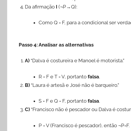
Da afirmação
I
(¬P→Q):
Como Q = F, para a condicional ser verdade
Passo 4: Analisar as alternativas
A)
“Dalva é costureira e Manoel é motorista.”
R = F e T = V, portanto
falsa
.
B)
“Laura é artesã e José não é barqueiro.”
S = F e Q = F, portanto
falsa
.
C)
“Francisco não é pescador ou Dalva é costure
P = V (Francisco é pescador), então ¬P=F.