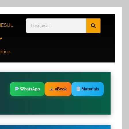
ESUL
ática
WhatsApp
eBook
Materiais