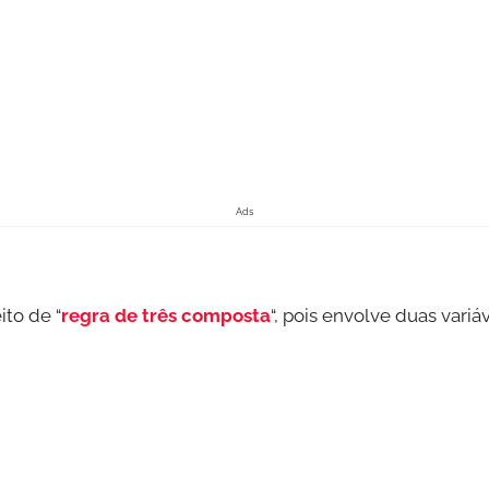
Ads
to de “
regra de três composta
“, pois envolve duas vari