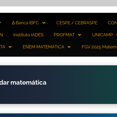
∆ Banca IBFC
CESPE / CEBRASPE
CON
N
Instituto IADES
PROFMAT
UNICAMP
ITA
ENEM MATEMÁTICA
FGV 2025 Matem
udar matemática