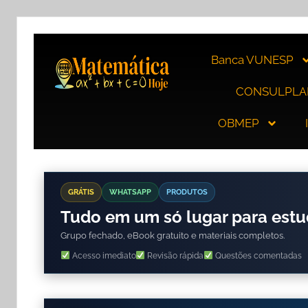
Banca VUNESP
CONSULPLA
OBMEP
GRÁTIS
WHATSAPP
PRODUTOS
Tudo em um só lugar para est
Grupo fechado, eBook gratuito e materiais completos.
Acesso imediato
Revisão rápida
Questões comentadas