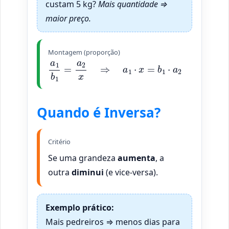
custam 5 kg?
Mais quantidade ⇒
maior preço.
Montagem (proporção)
a
1
b
1
=
a
2
x
⇒
a
1
⋅
x
=
b
1
⋅
a
2
Quando é Inversa?
Critério
Se uma grandeza
aumenta
, a
outra
diminui
(e vice-versa).
Exemplo prático:
Mais pedreiros ⇒ menos dias para