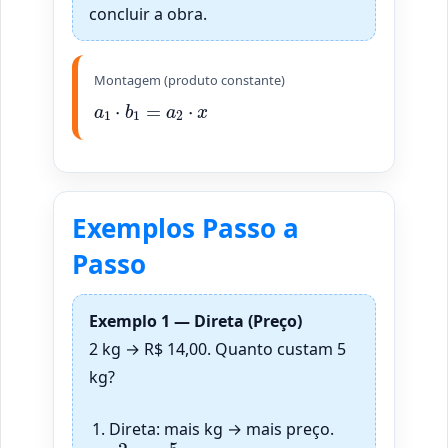
concluir a obra.
Montagem (produto constante)
a
1
⋅
b
1
=
a
2
⋅
x
Exemplos Passo a
Passo
Exemplo 1 — Direta (Preço)
2 kg → R$ 14,00. Quanto custam 5
kg?
Direta: mais kg → mais preço.