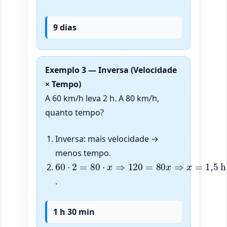
9 dias
Exemplo 3 — Inversa (Velocidade
× Tempo)
A 60 km/h leva 2 h. A 80 km/h,
quanto tempo?
Inversa: mais velocidade →
menos tempo.
60
⋅
2
=
80
⋅
x
⇒
120
=
80
x
⇒
x
=
1
,
5
h
.
1 h 30 min