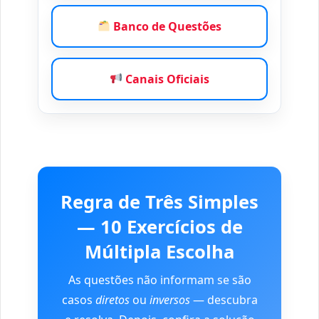
Banco de Questões
Canais Oficiais
Regra de Três Simples
— 10 Exercícios de
Múltipla Escolha
As questões não informam se são
casos
diretos
ou
inversos
— descubra