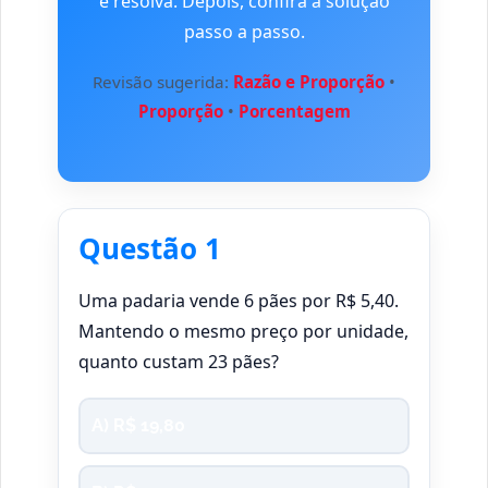
e resolva. Depois, confira a solução
passo a passo.
Revisão sugerida:
Razão e Proporção
•
Proporção
•
Porcentagem
Questão 1
Uma padaria vende 6 pães por R$ 5,40.
Mantendo o mesmo preço por unidade,
quanto custam 23 pães?
A) R$ 19,80