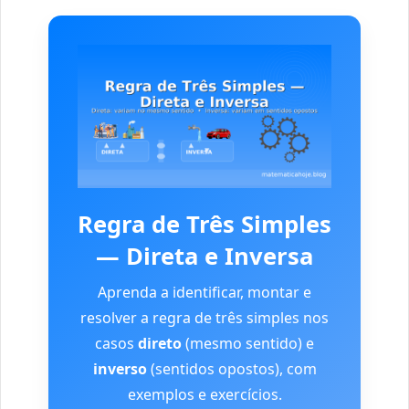
Regra de Três Simples
— Direta e Inversa
Aprenda a identificar, montar e
resolver a regra de três simples nos
casos
direto
(mesmo sentido) e
inverso
(sentidos opostos), com
exemplos e exercícios.