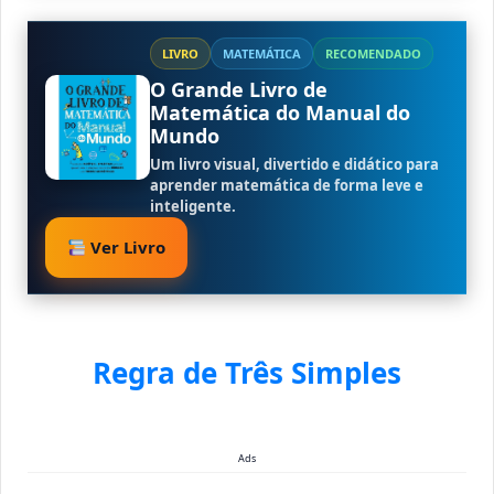
LIVRO
MATEMÁTICA
RECOMENDADO
O Grande Livro de
Matemática do Manual do
Mundo
Um livro visual, divertido e didático para
aprender matemática de forma leve e
inteligente.
Ver Livro
Regra de Três Simples
Ads