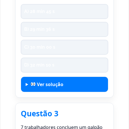
A) 28 min 45 s
B) 29 min 36 s
C) 30 min 00 s
D) 32 min 10 s
Ver solução
Questão 3
7 trabalhadores concluem um galpão