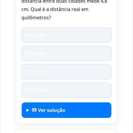
distância entre duas cidades mede 4,8
cm. Qual é a distância real em
quilômetros?
A) 6,5 km
B) 7,2 km
C) 7,8 km
D) 8,1 km
Ver solução