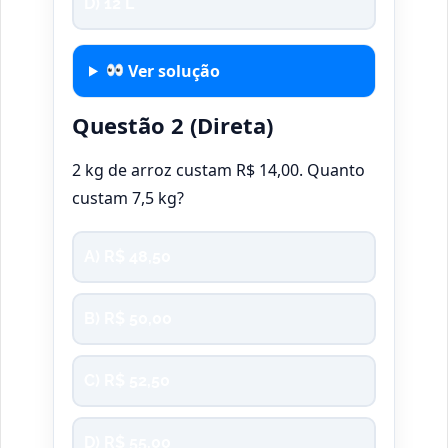
D) 12 L
Ver solução
Questão 2 (Direta)
2 kg de arroz custam R$ 14,00. Quanto
custam 7,5 kg?
A) R$ 48,50
B) R$ 50,00
C) R$ 52,50
D) R$ 55,00