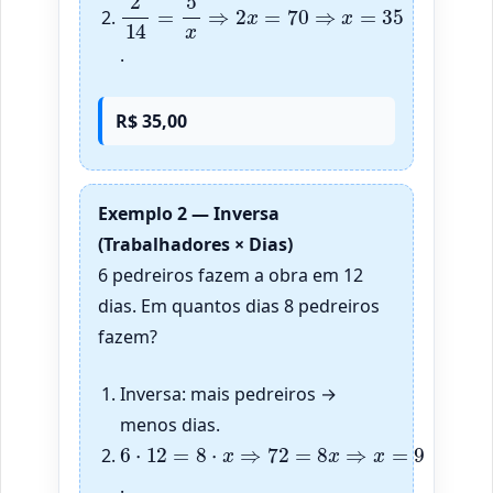
2
14
=
5
x
⇒
2
x
=
70
⇒
x
=
35
.
R$ 35,00
Exemplo 2 — Inversa
(Trabalhadores × Dias)
6 pedreiros fazem a obra em 12
dias. Em quantos dias 8 pedreiros
fazem?
Inversa: mais pedreiros →
menos dias.
6
⋅
12
=
8
⋅
x
⇒
72
=
8
x
⇒
x
=
9
.