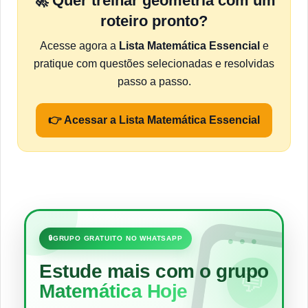
🚀 Quer treinar geometria com um
roteiro pronto?
Acesse agora a
Lista Matemática Essencial
e
pratique com questões selecionadas e resolvidas
passo a passo.
👉 Acessar a Lista Matemática Essencial
•••
🔒
GRUPO GRATUITO NO WHATSAPP
Estude mais com o grupo
💬
Matemática Hoje