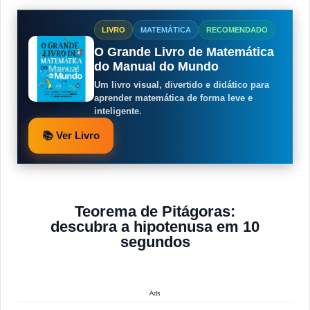
LIVRO
MATEMÁTICA
RECOMENDADO
O Grande Livro de Matemática
do Manual do Mundo
Um livro visual, divertido e didático para
aprender matemática de forma leve e
inteligente.
📚 Ver Livro
Teorema de Pitágoras:
descubra a hipotenusa em 10
segundos
Ads