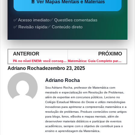
📄 Ver Mapas Mentais e Materiais
✅ Acesso imediato
✅ Questões comentadas
✅ Revisão rápida
✅ Conteúdo direto
ANTERIOR
PRÓXIMO
PA no nível ENEM: você consegue achar a soma?
Matemática: Guia Completo para Aprender, Entender e Aplicar
Adriano Rocha
dezembro 23, 2025
Adriano Rocha
Sou Adriano Rocha, professor de Matemática com
mestrado e especialização em Resolução de Problemas,
além de expertise em concursos públicos. Leciono no
Colégio Estadual Mimoso do Oeste e utilizo metodologias
inovadoras para aprimorar a compreensão matemática e a
resolução de problemas. Produzo conteúdos como artigos
para blogs, livros, eBooks e mapas mentais, além de
desenvolver materiais didáticos e participar de eventos
acadêmicos, sempre com o objetivo de contribuir para o
ensino e aprendizagem da Matemática.