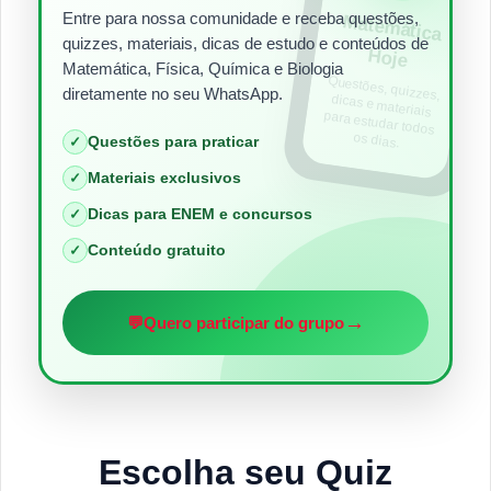
Entre para nossa comunidade e receba questões,
Matem
ática
quizzes, materiais, dicas de estudo e conteúdos de
Hoje
Matemática, Física, Química e Biologia
Questões, quizzes,
dicas e materiais
para estudar todos
diretamente no seu WhatsApp.
os dias.
Questões para praticar
✓
Materiais exclusivos
✓
Dicas para ENEM e concursos
✓
Conteúdo gratuito
✓
→
💬
Quero participar do grupo
Escolha seu Quiz