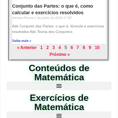
Conjunto das Partes: o que é, como
calcular e exercícios resolvidos
Adriano Rocha
1 de junho de 2026
17:59
Ads Conjunto das Partes: o que é, fórmula e exercícios
resolvidos Ads Teoria dos Conjuntos
Saiba mais »
« Anterior
1
2
3
4
5
6
7
8
9
10
Próximo »
Conteúdos de
Matemática
Exercícios de
Matemática