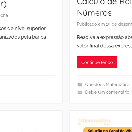
Cálculo de Ra
r)
Números
ocha
Publicado em
19 de dezem
os de nível superior
ganizados pela banca
Resolva a expressão ab
valor final dessa express
Continue lendo
Questões Matemática
Deixe um comentário