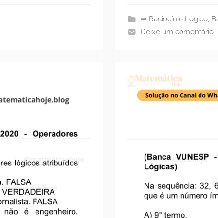
⇒ Raciocínio Lógico
,
B
Deixe um comentário