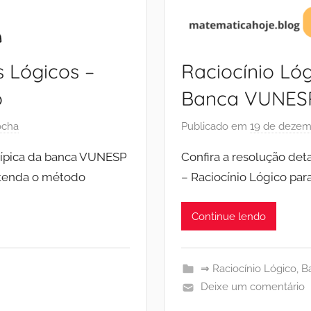
s Lógicos –
Raciocínio Lóg
o
Banca VUNESP
ocha
Publicado em
19 de dezem
típica da banca VUNESP
Confira a resolução de
Entenda o método
– Raciocínio Lógico pa
Continue lendo
⇒ Raciocínio Lógico
,
B
Deixe um comentário