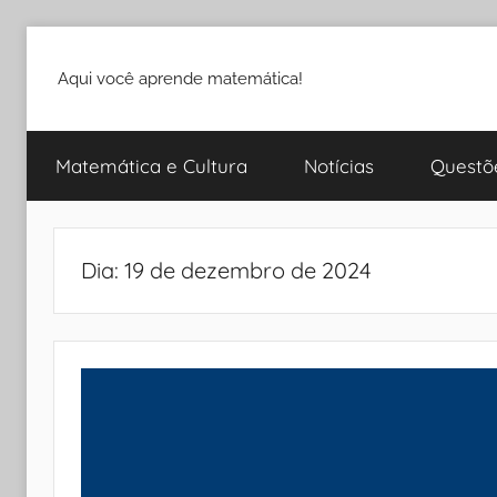
Pular
para
Aqui você aprende matemática!
o
conteúdo
Matemática e Cultura
Notícias
Questõ
Dia:
19 de dezembro de 2024