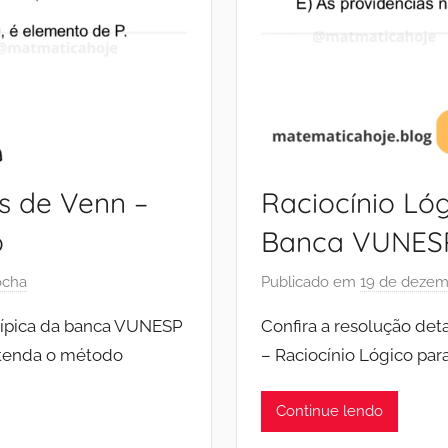
s de Venn –
Raciocínio Lóg
o
Banca VUNESP
ocha
Publicado em
19 de dezem
típica da banca VUNESP
Confira a resolução de
Entenda o método
– Raciocínio Lógico pa
Continue lendo