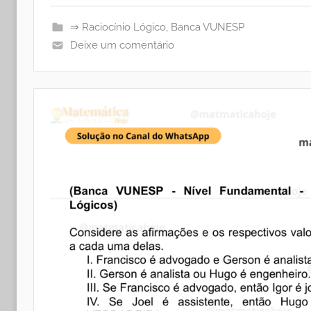
⇒ Raciocínio Lógico
,
Banca VUNESP
Deixe um comentário