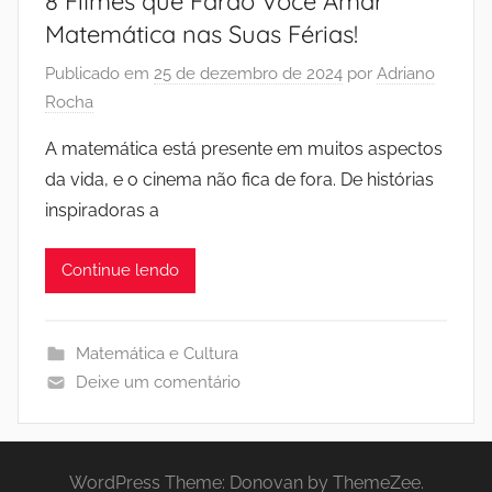
8 Filmes que Farão Você Amar
Matemática nas Suas Férias!
Publicado em
25 de dezembro de 2024
por
Adriano
Rocha
A matemática está presente em muitos aspectos
da vida, e o cinema não fica de fora. De histórias
inspiradoras a
Continue lendo
Matemática e Cultura
Deixe um comentário
WordPress Theme: Donovan by ThemeZee.