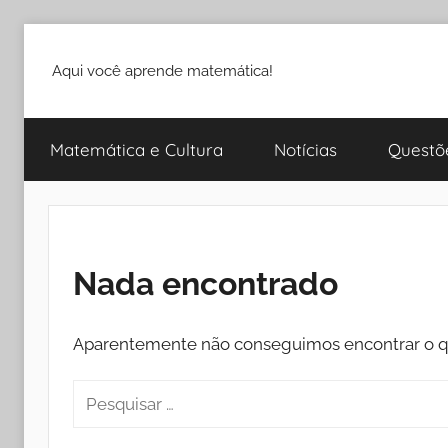
Pular
para
Aqui você aprende matemática!
o
conteúdo
Matemática e Cultura
Notícias
Questõ
Nada encontrado
Aparentemente não conseguimos encontrar o qu
Pesquisar
por: