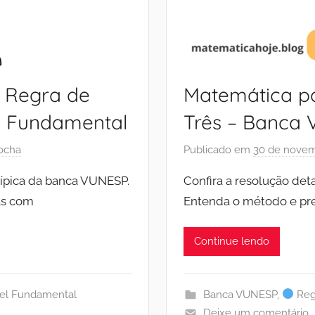
 Regra de
Matemática pa
l Fundamental
Três – Banca 
ocha
Publicado em
30 de novem
típica da banca VUNESP.
Confira a resolução de
as com
Entenda o método e pre
Continue lendo
el Fundamental
Banca VUNESP
,
Reg
Deixe um comentário