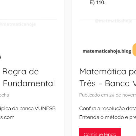
 Regra de
Matemática pa
l Fundamental
Três – Banca 
ocha
Publicado em
29 de novem
típica da banca VUNESP.
Confira a resolução de
as com
Entenda o método e pre
Continue lendo