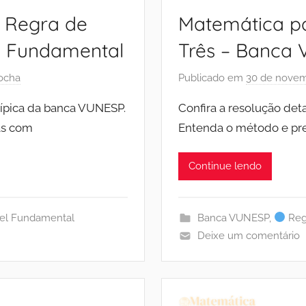
 Regra de
Matemática pa
l Fundamental
Três – Banca 
ocha
Publicado em
30 de novem
típica da banca VUNESP.
Confira a resolução de
as com
Entenda o método e pre
Continue lendo
el Fundamental
Banca VUNESP
,
Reg
Deixe um comentário