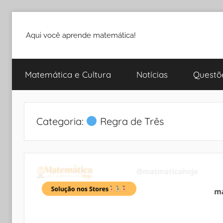
Pular
para
Aqui você aprende matemática!
o
conteúdo
Matemática e Cultura
Notícias
Questõ
Categoria:
Regra de Três