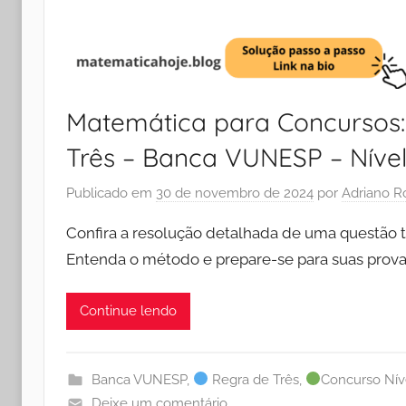
Matemática para Concursos:
Três – Banca VUNESP – Níve
Publicado em
30 de novembro de 2024
por
Adriano R
Confira a resolução detalhada de uma questão 
Entenda o método e prepare-se para suas prov
Continue lendo
Banca VUNESP
,
Regra de Três
,
Concurso Nív
Deixe um comentário