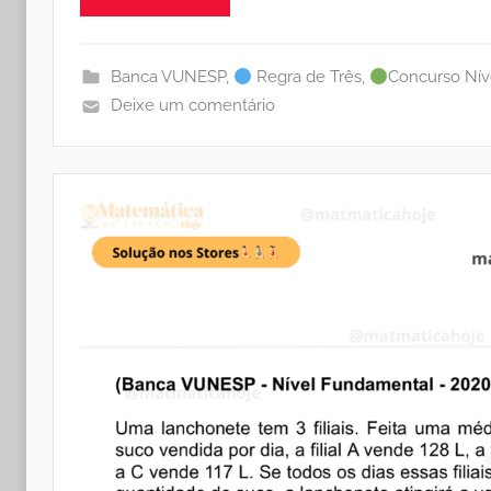
Banca VUNESP
,
Regra de Três
,
Concurso Nív
Deixe um comentário