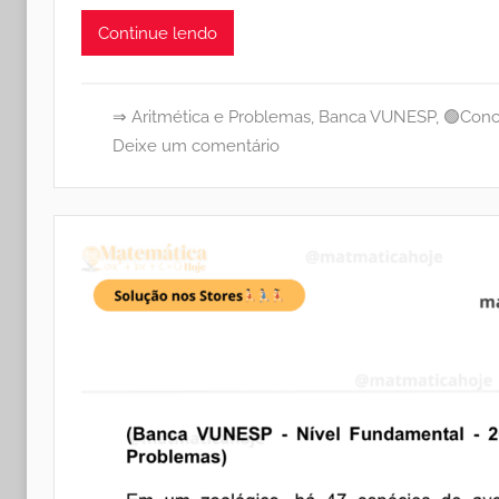
Continue lendo
⇒ Aritmética e Problemas
,
Banca VUNESP
,
🟢Conc
Deixe um comentário