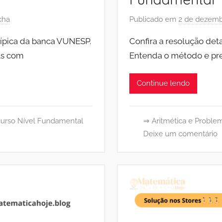
cha
Publicado em
2 de dezemb
típica da banca VUNESP.
Confira a resolução de
as com
Entenda o método e pre
Continue lendo
urso Nível Fundamental
⇒ Aritmética e Proble
Deixe um comentário