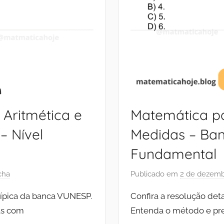
Aritmética e
Matemática pa
 Nível
Medidas – Ban
Fundamental
cha
Publicado em
2 de dezemb
típica da banca VUNESP.
Confira a resolução de
as com
Entenda o método e pre