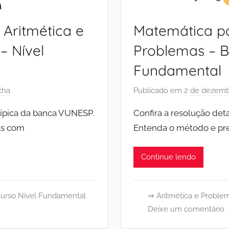
Aritmética e
Matemática pa
 Nível
Problemas – 
Fundamental
cha
Publicado em
2 de dezemb
típica da banca VUNESP.
Confira a resolução de
as com
Entenda o método e pre
Continue lendo
urso Nível Fundamental
⇒ Aritmética e Proble
Deixe um comentário