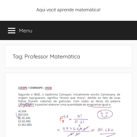
Pular
Aqui você aprende matemática!
para
o
conteúdo
Menu
Tag:
Professor Matemática