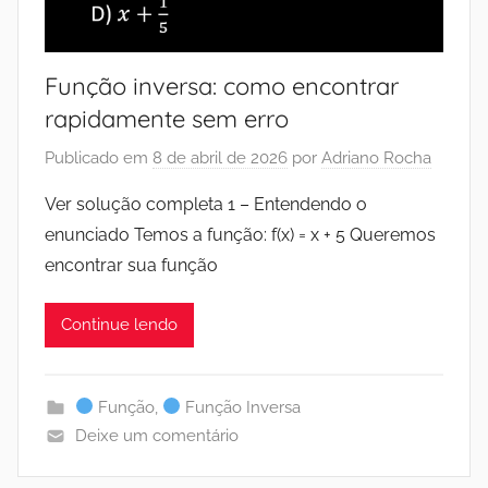
Função inversa: como encontrar
rapidamente sem erro
Publicado em
8 de abril de 2026
por
Adriano Rocha
Ver solução completa 1 – Entendendo o
enunciado Temos a função: f(x) = x + 5 Queremos
encontrar sua função
Continue lendo
Função
,
Função Inversa
Deixe um comentário