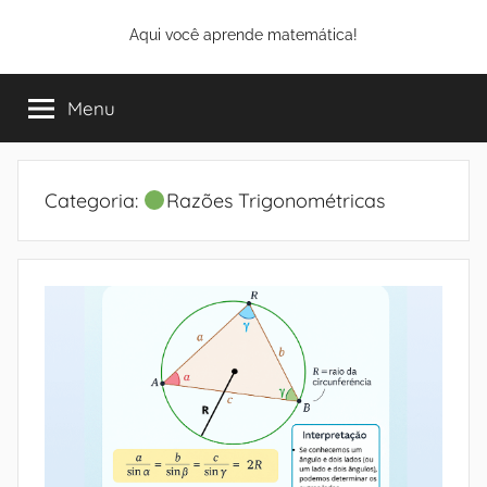
Pular
Aqui você aprende matemática!
para
o
conteúdo
Menu
Categoria:
Razões Trigonométricas