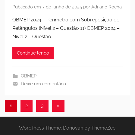
Publicado em
7 de junho de 2025
por
Adriano Rocha
OBMEP 2024 – Perímetro com Sobreposição de
Retângulos (Nível 2 – Questão 11) OBMEP 2024 –
Nível 2 – Questão
Continue lendo
OBMEP
Deixe um comentário
Paginação
Post
1
2
3
»
seguinte
de
posts
WordPress Theme: Donovan by ThemeZee.