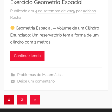
Exercício Geometria Espacial
Publicado em
4 de setembro de 2025
por
Adriano
Rocha
Geometria Espacial — Volume de um Cilindro
Enunciado: Um reservatório tem a forma de um
cilindro com 2 metros
Continue lendo
Problemas de Matemática
Deixe um comentário
Paginação
Post
1
2
»
seguinte
de