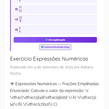
Exercício Expressões Numéricas
Publicado em
4 de setembro de 2025
por
Adriano
Rocha
Expressões Numéricas — Frações Empilhadas
Enunciado: Calcule o valor da expressão: \(
\dfrac{\dfrac{3}{4}}{\dfrac{9}{16}} \) A) \(\dfrac{3}
{4}\) B) \(\dfrac{17}{12}\) C)