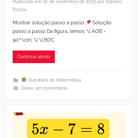
Publicado em
16 de novembro de 2025
por
Adriano
Rocha
Mostrar solução passo a passo
Solução
passo a passo Da figura, temos: \[ AOB =
90^\circ \] \[ BOC
Continue lendo
Questões de Matemática
Deixe um comentário