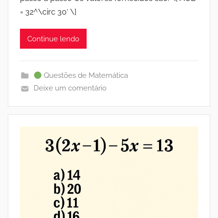
= 32^\circ 30′ \]
Continue lendo
Questões de Matemática
Deixe um comentário