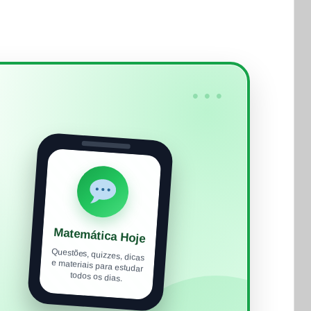
•••
Matemática Hoje
Questões, quizzes, dicas
e materiais para estudar
todos os dias.