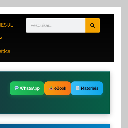
ESUL
ática
WhatsApp
eBook
Materiais