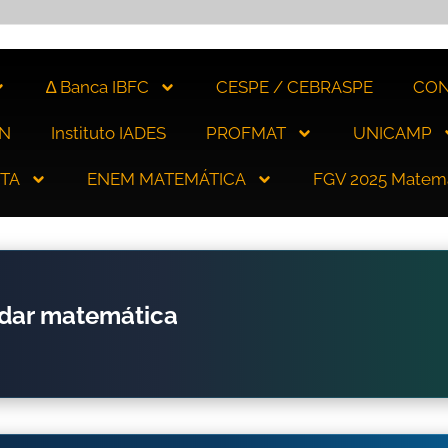
∆ Banca IBFC
CESPE / CEBRASPE
CON
N
Instituto IADES
PROFMAT
UNICAMP
ITA
ENEM MATEMÁTICA
FGV 2025 Matem
udar matemática