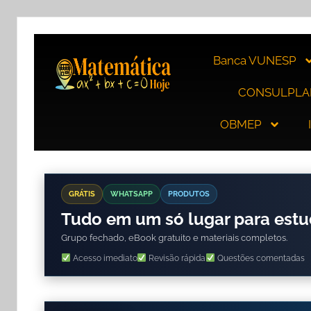
Banca VUNESP
CONSULPLA
OBMEP
GRÁTIS
WHATSAPP
PRODUTOS
Tudo em um só lugar para est
Grupo fechado, eBook gratuito e materiais completos.
Acesso imediato
Revisão rápida
Questões comentadas