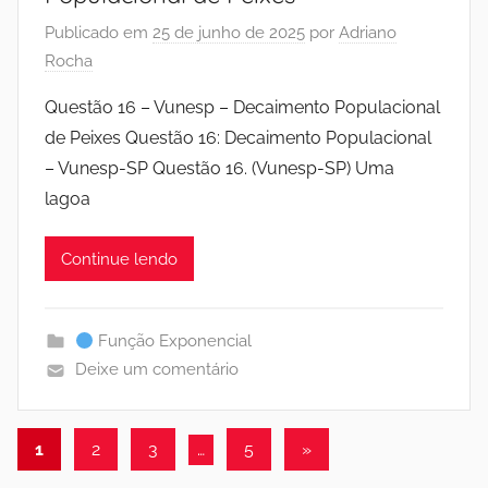
Publicado em
25 de junho de 2025
por
Adriano
Rocha
Questão 16 – Vunesp – Decaimento Populacional
de Peixes Questão 16: Decaimento Populacional
– Vunesp-SP Questão 16. (Vunesp-SP) Uma
lagoa
Continue lendo
Função Exponencial
Deixe um comentário
Paginação
Post
1
2
3
…
5
»
seguinte
de