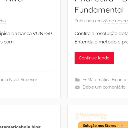
Fundamental
cha
Publicado em
28 de novem
típica da banca VUNESP.
Confira a resolução de
as com
Entenda o método e pre
Continue lendo
rso Nível Superior
⇒ Matemática Financei
Deixe um comentário