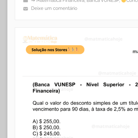
⇒ Matemática Financeira
,
Banca VUNESP
,
Concu
Deixe um comentário