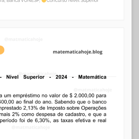
ra
,
Banca VUNESP
,
Concurso Nível Superior