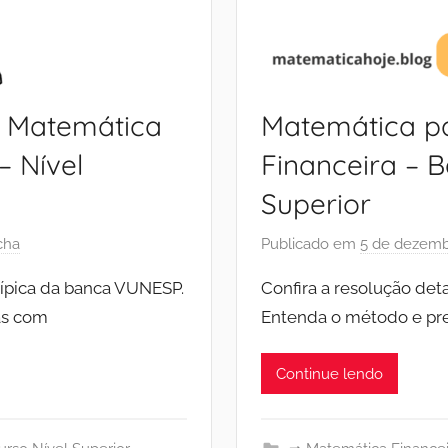
: Matemática
Matemática p
 Nível
Financeira – 
Superior
cha
Publicado em
5 de dezemb
típica da banca VUNESP.
Confira a resolução de
as com
Entenda o método e pre
Continue lendo