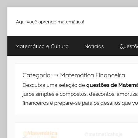
Pular
para
Aqui você aprende matemática!
o
conteúdo
Matemática e Cultura
Notícias
Questõ
Categoria:
⇒ Matemática Financeira
Descubra uma seleção de
questões de Matemá
juros simples e compostos, descontos, amortiza
financeiros e prepare-se para os desafios que v