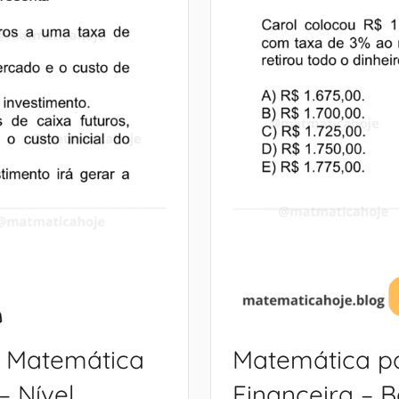
: Matemática
Matemática p
 Nível
Financeira – 