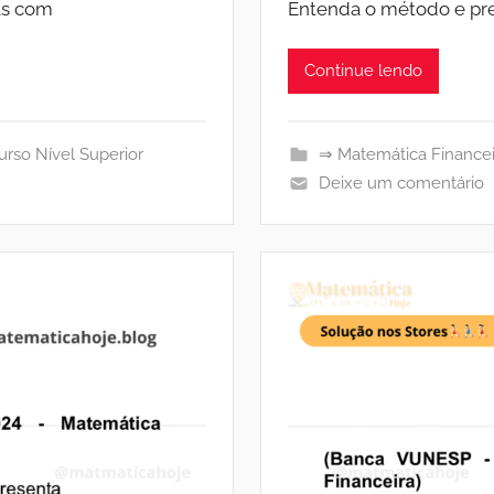
as com
Entenda o método e pre
Continue lendo
rso Nível Superior
⇒ Matemática Financei
Deixe um comentário