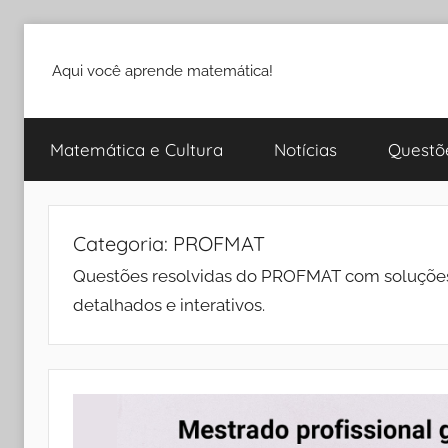
Pular
para
Aqui você aprende matemática!
o
conteúdo
Matemática e Cultura
Notícias
Questõ
Categoria:
PROFMAT
Questões resolvidas do PROFMAT com soluções 
detalhados e interativos.