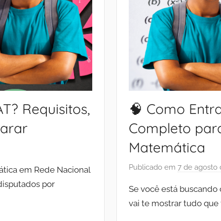
? Requisitos,
🧠 Como Entr
parar
Completo par
Matemática
Publicado em
7 de agosto
tica em Rede Nacional
disputados por
Se você está buscando
vai te mostrar tudo que