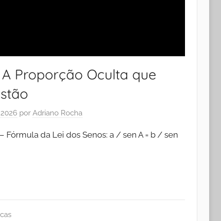
: A Proporção Oculta que
stão
e 2026
por
Adriano Rocha
– Fórmula da Lei dos Senos: a / sen A = b / sen
icas