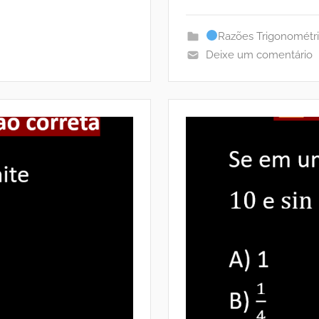
Razões Trigonométr
Deixe um comentário