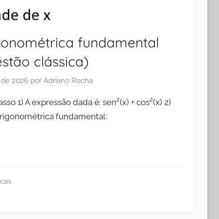
igonométrica fundamental
stão clássica)
 de 2026
por
Adriano Rocha
sso 1) A expressão dada é: sen²(x) + cos²(x) 2)
trigonométrica fundamental:
icas