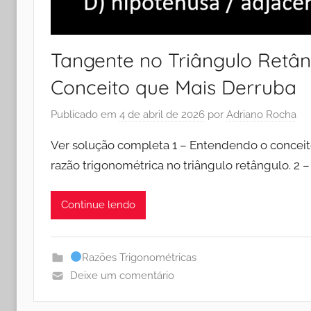
Tangente no Triângulo Retân
Conceito que Mais Derruba
Publicado em
4 de abril de 2026
por
Adriano Rocha
Ver solução completa 1 – Entendendo o conceit
razão trigonométrica no triângulo retângulo. 2 –
Continue lendo
Razões Trigonométricas
Deixe um comentário