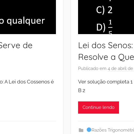
Serve de
Lei dos Senos
Resolve a Que
Publicado em
4 de abril d
o: A Lei dos Cossenos é
Ver solução completa 1 
B 2
Continue lendo
Razões Trigonométr