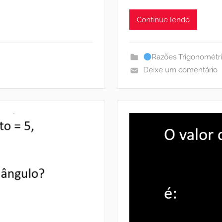
Continue lendo
Razões Trigonométr
Deixe um comentário