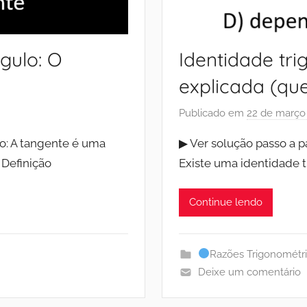
gulo: O
Identidade tr
explicada (que
Publicado em
22 de março
o: A tangente é uma
▶ Ver solução passo a pa
 Definição
Existe uma identidade 
Continue lendo
Razões Trigonométr
Deixe um comentário