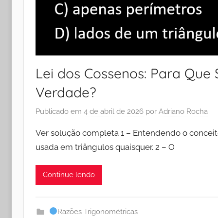
Lei dos Cossenos: Para Que 
Verdade?
Publicado em
4 de abril de 2026
por
Adriano Rocha
Ver solução completa 1 – Entendendo o conceit
usada em triângulos quaisquer. 2 – O
Continue lendo
Razões Trigonométricas