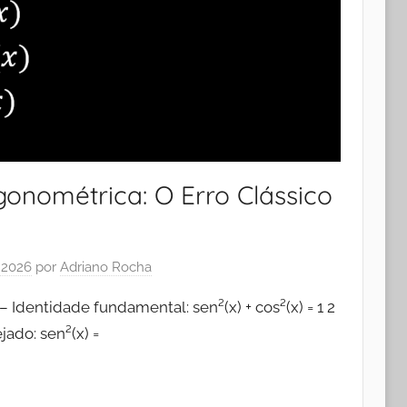
gonométrica: O Erro Clássico
e 2026
por
Adriano Rocha
 Identidade fundamental: sen²(x) + cos²(x) = 1 2
ado: sen²(x) =