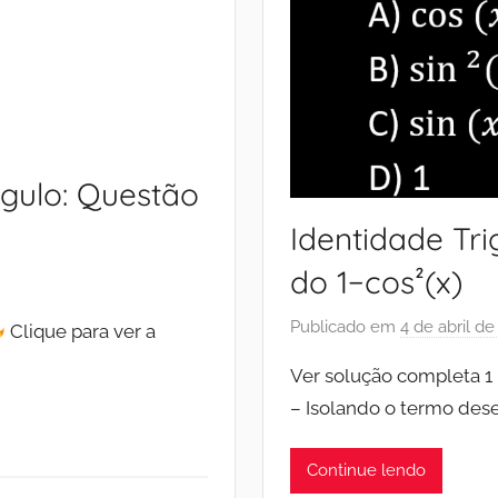
gulo: Questão
Identidade Tri
do 1−cos⁡²(x)
Publicado em
4 de abril d
Clique para ver a
Ver solução completa 1 –
– Isolando o termo desej
Continue lendo