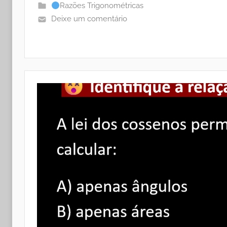
Razões Trigonométricas
Deixe um comentário