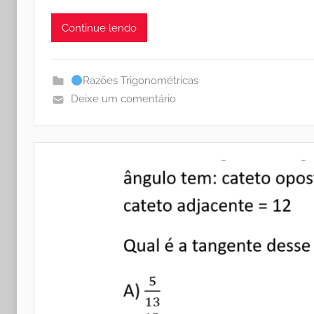
Continue lendo
Razões Trigonométricas
Deixe um comentário