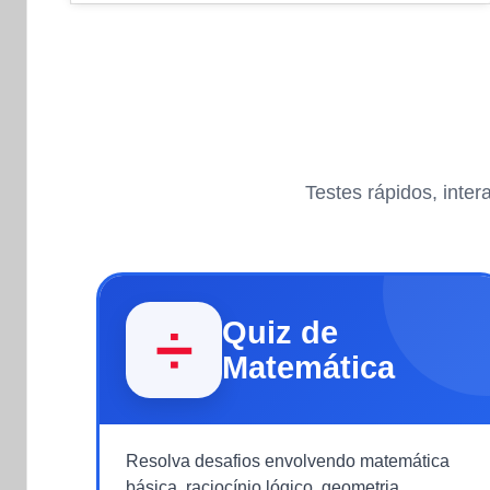
Testes rápidos, inte
Quiz de
➗
Matemática
Resolva desafios envolvendo matemática
básica, raciocínio lógico, geometria,