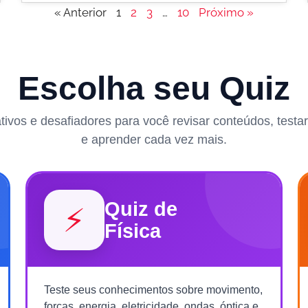
« Anterior
1
2
3
…
10
Próximo »
Escolha seu Quiz
rativos e desafiadores para você revisar conteúdos, test
e aprender cada vez mais.
Quiz de
⚡
Física
Teste seus conhecimentos sobre movimento,
forças, energia, eletricidade, ondas, óptica e