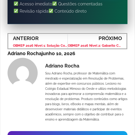
Acesso imediato
Questões comentadas
Revisão rápida
Conteúdo direto
ANTERIOR
PRÓXIMO
OBMEP 2026 Nível 1: Solução Comentada das 20 Questões da Primeira Fase
OBMEP 2026 Nível 2: Gabarito Comentado e Solução Completa das 20 Questões
Adriano Rocha
junho 10, 2026
Adriano Rocha
Sou Adriano Rocha, professor de Matemática com
mestrado e especialização em Resolução de Problemas,
além de expertise em concursos públicos. Leciono no
Colégio Estadual Mimoso do Oeste e utilizo metodologias
inovadoras para aprimorar a compreensão matemática e a
resolução de problemas. Produzo conteúdos como artigos
para blogs, livros, eBooks e mapas mentais, além de
desenvolver materiais didáticos e participar de eventos
acadêmicos, sempre com o objetivo de contribuir para o
ensino e aprendizagem da Matemática.