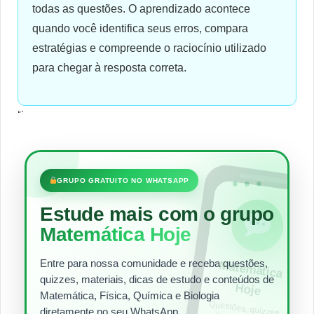
todas as questões. O aprendizado acontece
quando você identifica seus erros, compara
estratégias e compreende o raciocínio utilizado
para chegar à resposta correta.
“`
•••
GRUPO GRATUITO NO WHATSAPP
Estude mais com o grupo
Matemática Hoje
Entre para nossa comunidade e receba questões,
Matem
ática
quizzes, materiais, dicas de estudo e conteúdos de
Hoje
Matemática, Física, Química e Biologia
Questões, quizzes,
dicas e materiais
para estudar todos
diretamente no seu WhatsApp.