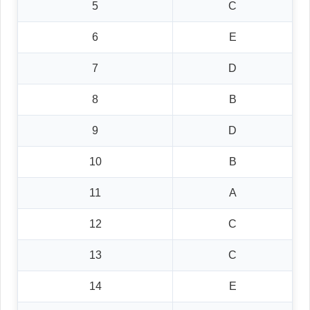
5
C
6
E
7
D
8
B
9
D
10
B
11
A
12
C
13
C
14
E