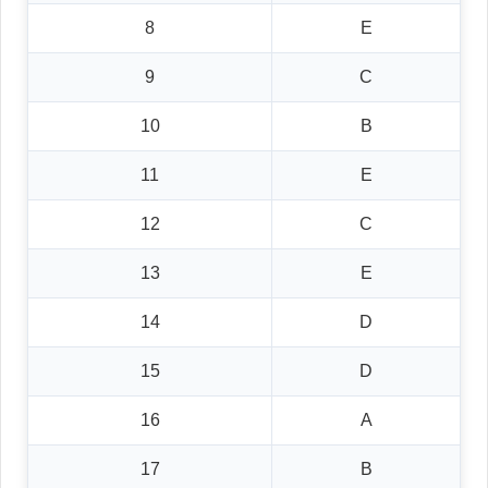
8
E
9
C
10
B
11
E
12
C
13
E
14
D
15
D
16
A
17
B