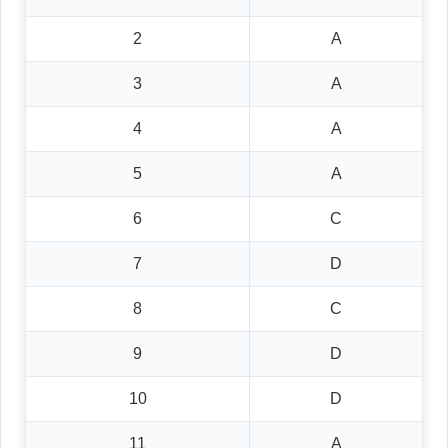
2
A
3
A
4
A
5
A
6
C
7
D
8
C
9
D
10
D
11
A