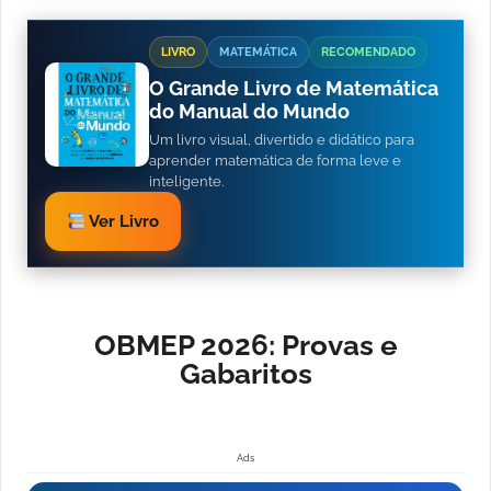
LIVRO
MATEMÁTICA
RECOMENDADO
O Grande Livro de Matemática
do Manual do Mundo
Um livro visual, divertido e didático para
aprender matemática de forma leve e
inteligente.
Ver Livro
OBMEP 2026: Provas e
Gabaritos
Ads