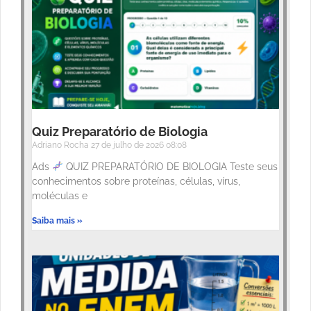
Quiz Preparatório de Biologia
Adriano Rocha
27 de julho de 2026
08:08
Ads
QUIZ PREPARATÓRIO DE BIOLOGIA Teste seus
conhecimentos sobre proteínas, células, vírus,
moléculas e
Saiba mais »