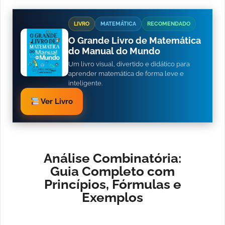
LIVRO
MATEMÁTICA
RECOMENDADO
O Grande Livro de Matemática
do Manual do Mundo
Um livro visual, divertido e didático para
aprender matemática de forma leve e
inteligente.
Ver Livro
Análise Combinatória:
Guia Completo com
Princípios, Fórmulas e
Exemplos