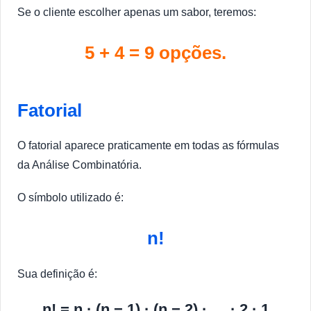
Se o cliente escolher apenas um sabor, teremos:
5 + 4 = 9 opções.
Fatorial
O fatorial aparece praticamente em todas as fórmulas
da Análise Combinatória.
O símbolo utilizado é:
n!
Sua definição é:
n! = n · (n − 1) · (n − 2) · … · 2 · 1