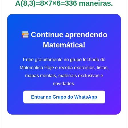
A(8,3)=8×7×6=336 maneiras.
Continue aprendendo
Matemática!
Entre gratuitamente no grupo fechado do
Matemática Hoje e receba exercícios, listas,
mapas mentais, materiais exclusivos e
novidades.
Entrar no Grupo do WhatsApp