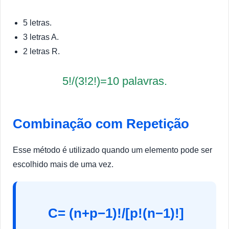
5 letras.
3 letras A.
2 letras R.
5!/(3!2!)=10 palavras.
Combinação com Repetição
Esse método é utilizado quando um elemento pode ser
escolhido mais de uma vez.
C= (n+p−1)!/[p!(n−1)!]