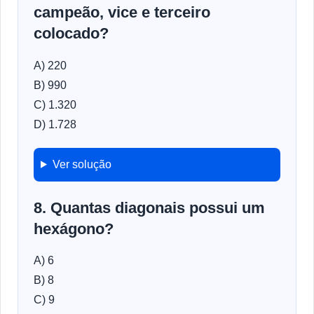
campeão, vice e terceiro
colocado?
A) 220
B) 990
C) 1.320
D) 1.728
Ver solução
8. Quantas diagonais possui um
hexágono?
A) 6
B) 8
C) 9