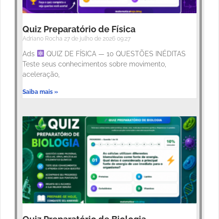
Quiz Preparatório de Física
Adriano Rocha
27 de julho de 2026
09:27
Ads
QUIZ DE FÍSICA — 10 QUESTÕES INÉDITAS
Teste seus conhecimentos sobre movimento,
aceleração,
Saiba mais »