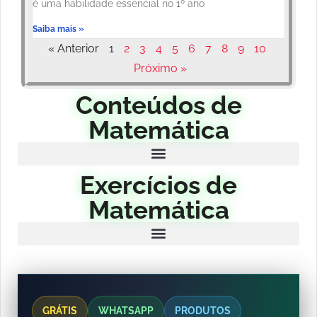
é uma habilidade essencial no 1º ano
Saiba mais »
« Anterior
1
2
3
4
5
6
7
8
9
10
Próximo »
Conteúdos de
Matemática
Exercícios de
Matemática
GRÁTIS
WHATSAPP
PRODUTOS