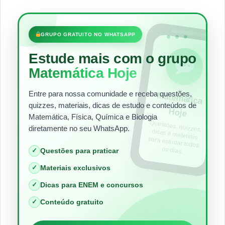
•••
GRUPO GRATUITO NO WHATSAPP
Estude mais com o grupo
Matemática Hoje
Entre para nossa comunidade e receba questões,
Matem
ática
quizzes, materiais, dicas de estudo e conteúdos de
Hoje
Matemática, Física, Química e Biologia
Questões, quizzes,
dicas e materiais
para estudar todos
diretamente no seu WhatsApp.
os dias.
✓
Questões para praticar
✓
Materiais exclusivos
✓
Dicas para ENEM e concursos
✓
Conteúdo gratuito