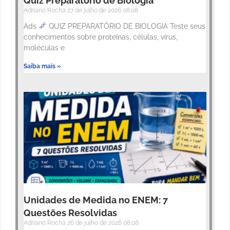
Quiz Preparatório de Biologia
Adriano Rocha
27 de julho de 2026
08:08
Ads
QUIZ PREPARATÓRIO DE BIOLOGIA Teste seus
conhecimentos sobre proteínas, células, vírus,
moléculas e
Saiba mais »
Unidades de Medida no ENEM: 7
Questões Resolvidas
Adriano Rocha
26 de julho de 2026
08:08