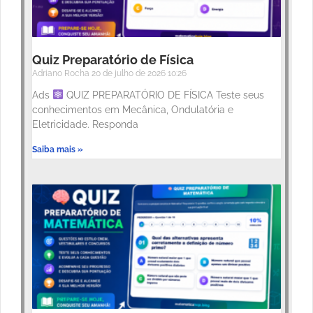
Quiz Preparatório de Física
Adriano Rocha
20 de julho de 2026
10:26
Ads
QUIZ PREPARATÓRIO DE FÍSICA Teste seus
conhecimentos em Mecânica, Ondulatória e
Eletricidade. Responda
Saiba mais »