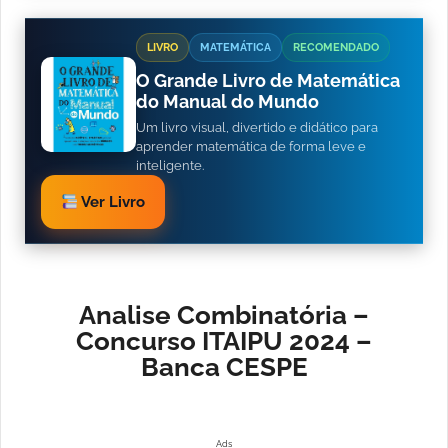
LIVRO
MATEMÁTICA
RECOMENDADO
O Grande Livro de Matemática
do Manual do Mundo
Um livro visual, divertido e didático para
aprender matemática de forma leve e
inteligente.
Ver Livro
Analise Combinatória –
Concurso ITAIPU 2024 –
Banca CESPE
Ads