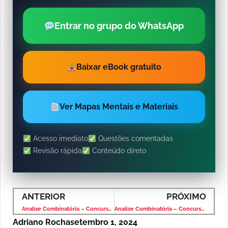
Entrar no grupo do WhatsApp
Baixar eBook gratuito
Ver Mapas Mentais e Materiais
Acesso imediato
Questões comentadas
Revisão rápida
Conteúdo direto
ANTERIOR
PRÓXIMO
Analise Combinatória – Concurso ITAIPU 2024 – Banca CESPE
Analise Combinatória – Concurso ITAIPU 2024 – Banca CESPE
Adriano Rocha
setembro 1, 2024