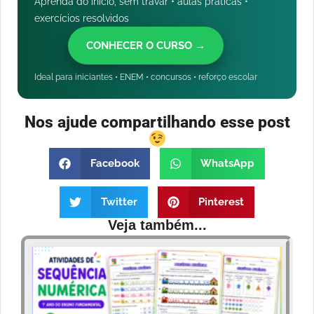
Aprenda do início, sem travar • aulas práticas •
exercícios resolvidos
CONHECER O CURSO →
Ideal para iniciantes • ENEM • concursos • reforço escolar
Nos ajude compartilhando esse post
Facebook
WhatsApp
Twitter
Pinterest
Veja também...