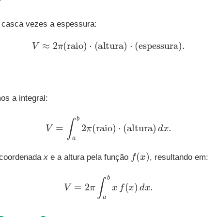
a casca vezes a espessura:
V
≈
2
π
(
raio
)
⋅
(
altura
)
⋅
(
espessura
)
.
os a integral:
V
=
∫
a
b
2
π
(
raio
)
⋅
(
altura
)
d
x
.
f
(
x
)
a coordenada
x
e a altura pela função
, resultando em:
V
=
2
π
∫
a
b
x
f
(
x
)
d
x
.