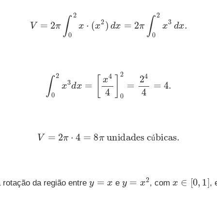
V
=
2
π
∫
0
2
x
⋅
(
x
2
)
d
x
=
2
π
∫
0
2
x
3
d
x
.
∫
0
2
x
3
d
x
=
[
x
4
4
]
0
2
=
2
4
4
=
4.
V
=
2
π
⋅
4
=
8
π
unidades cúbicas
.
ú
y
=
x
y
=
x
2
x
∈
[
0
,
1
]
 rotação da região entre
e
, com
,