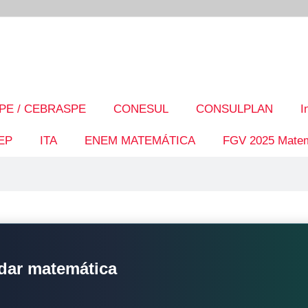
PE / CEBRASPE
CONESUL
CONSULPLAN
I
EP
ITA
ENEM MATEMÁTICA
FGV 2025 Matem
dar matemática