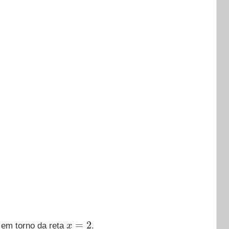
x
=
2
 em torno da reta
.