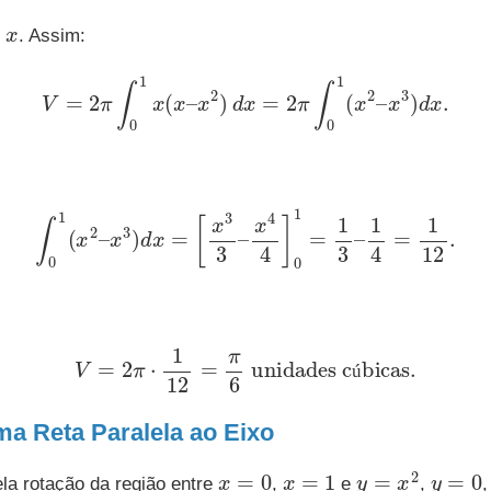
x
é
. Assim:
V
=
2
π
∫
0
1
x
(
x
–
x
2
)
d
x
=
2
π
∫
0
1
(
x
2
–
x
3
)
d
x
.
∫
0
1
(
x
2
–
x
3
)
d
x
=
[
x
3
3
–
x
4
4
]
0
1
=
1
3
–
1
4
=
1
12
.
V
=
2
π
⋅
1
12
=
π
6
unidades cúbicas
.
ú
a Reta Paralela ao Eixo
x
=
0
x
=
1
y
=
x
2
y
=
0
la rotação da região entre
,
e
,
,