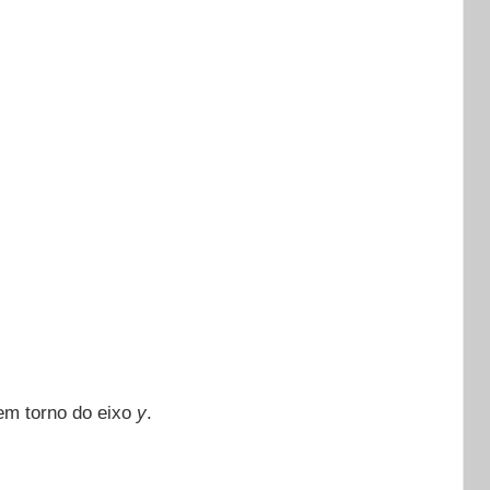
 em torno do eixo
y
.