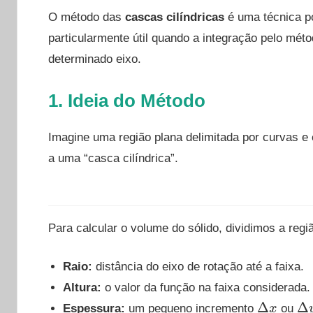
O método das
cascas cilíndricas
é uma técnica po
particularmente útil quando a integração pelo mét
determinado eixo.
1. Ideia do Método
Imagine uma região plana delimitada por curvas e
a uma “casca cilíndrica”.
Para calcular o volume do sólido, dividimos a regi
Raio:
distância do eixo de rotação até a faixa.
Altura:
o valor da função na faixa considerada.
Δ
x
Δ
y
Espessura:
um pequeno incremento
ou