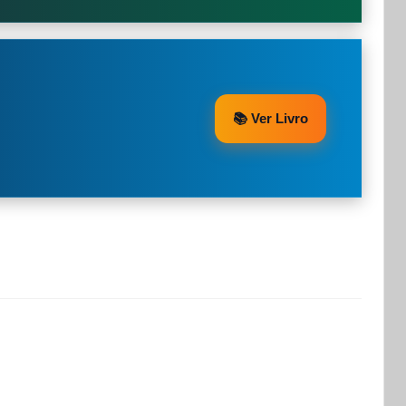
📚 Ver Livro