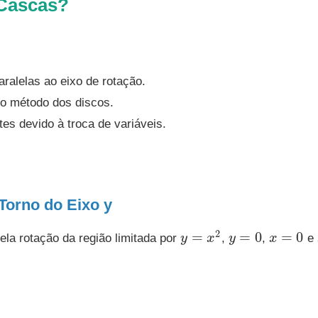
 Cascas?
aralelas ao eixo de rotação.
r o método dos discos.
tes devido à troca de variáveis.
Torno do Eixo y
y
=
x
2
y
=
0
x
=
0
la rotação da região limitada por
,
,
e