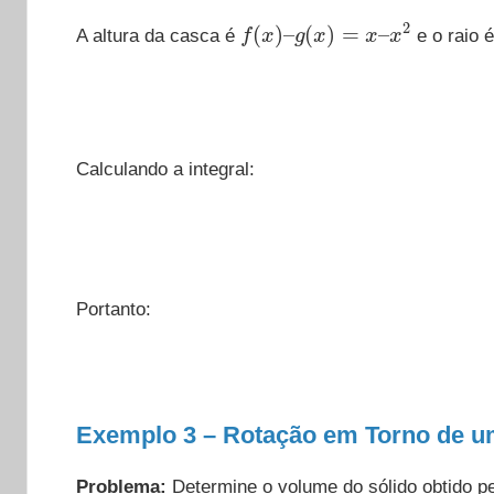
f
(
x
)
–
g
(
x
)
=
x
–
x
2
A altura da casca é
e o raio 
Calculando a integral:
Portanto:
Exemplo 3 – Rotação em Torno de um
Problema:
Determine o volume do sólido obtido pe