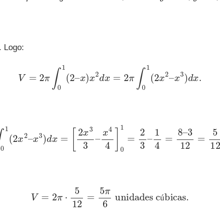
. Logo:
V
=
2
π
∫
0
1
(
2
–
x
)
x
2
d
x
=
2
π
∫
0
1
(
2
x
2
–
x
3
)
d
x
.
∫
0
1
(
2
x
2
–
x
3
)
d
x
=
[
2
x
3
3
–
x
4
4
]
0
1
=
2
3
–
1
4
=
8
–
3
12
=
5
12
.
V
=
2
π
⋅
5
12
=
5
π
6
unidades cúbicas
.
ú