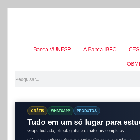
Banca VUNESP
∆ Banca IBFC
CES
OBM
GRÁTIS
WHATSAPP
PRODUTOS
Tudo em um só lugar para estu
Grupo fechado, eBook gratuito e materiais completos.
✅ Acesso imediato
✅ Revisão rápida
✅ Questões comentadas