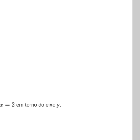
x
=
2
em torno do eixo
y
.