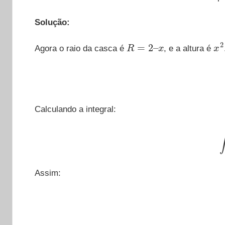
Solução:
R
=
2
–
x
x
2
Agora o raio da casca é
, e a altura é
Calculando a integral:
Assim: