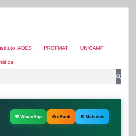
nstituto IADES
PROFMAT
UNICAMP
ática
💬 WhatsApp
📥 eBook
📄 Materiais