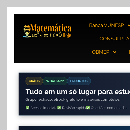
Banca VUNESP
CONSULPLA
OBMEP
GRÁTIS
WHATSAPP
PRODUTOS
Tudo em um só lugar para est
Grupo fechado, eBook gratuito e materiais completos.
Acesso imediato
Revisão rápida
Questões comentadas