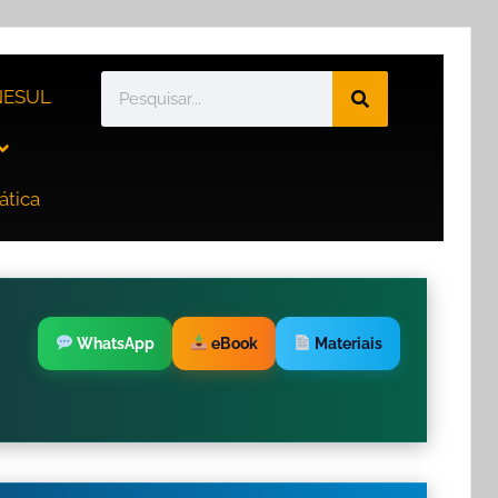
ESUL
ática
WhatsApp
eBook
Materiais