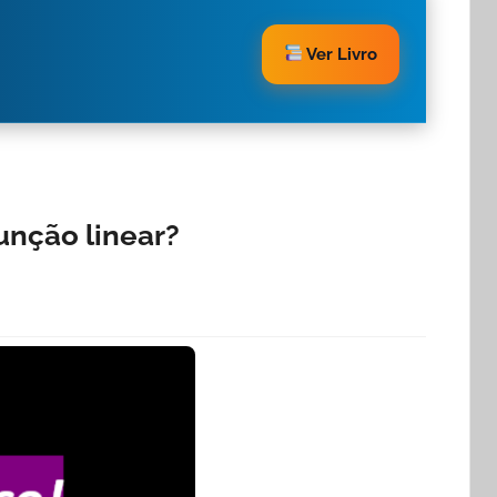
Ver Livro
unção linear?