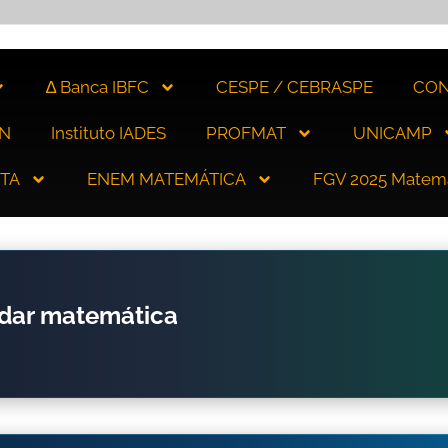
∆ Banca IBFC
CESPE / CEBRASPE
CON
N
Instituto IADES
PROFMAT
UNICAMP
ITA
ENEM MATEMÁTICA
FGV 2025 Matem
udar matemática