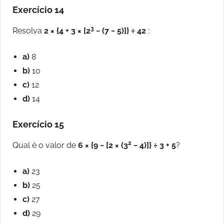
Exercício 14
3
Resolva
2 × {4 + 3 × [2
− (7 − 5)]} ÷ 42
:
a)
8
b)
10
c)
12
d)
14
Exercício 15
2
Qual é o valor de
6 × {9 − [2 × (3
− 4)]} ÷ 3 + 5
?
a)
23
b)
25
c)
27
d)
29