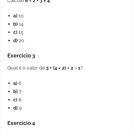
Calcule
6 ÷ 2 + 3 × 4
:
a)
10
b)
14
c)
15
d)
20
Exercício 3
Qual é o valor de
3 + (4 × 2) ÷ 2 − 1
?
a)
6
b)
7
c)
8
d)
9
Exercício 4