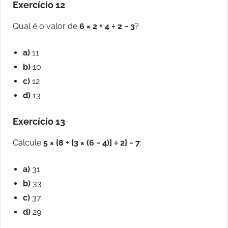
Exercício 12
Qual é o valor de
6 × 2 + 4 ÷ 2 − 3
?
a)
11
b)
10
c)
12
d)
13
Exercício 13
Calcule
5 × {8 + [3 × (6 − 4)] ÷ 2} − 7
:
a)
31
b)
33
c)
37
d)
29