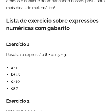
amigos e continue acompanhando nossos posts para
mais dicas de matemática!
Lista de exercício sobre expressões
numéricas com gabarito
Exercício 1
Resolva a expressão
8 + 2 × 5 − 3
:
a)
13
b)
15
c)
10
d)
7
Exercício 2