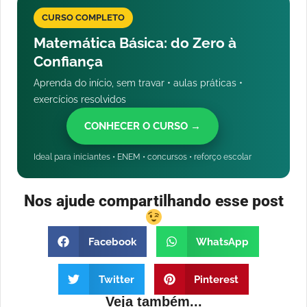
CURSO COMPLETO
Matemática Básica: do Zero à
Confiança
Aprenda do início, sem travar • aulas práticas •
exercícios resolvidos
CONHECER O CURSO →
Ideal para iniciantes • ENEM • concursos • reforço escolar
Nos ajude compartilhando esse post
Facebook
WhatsApp
Twitter
Pinterest
Veja também...