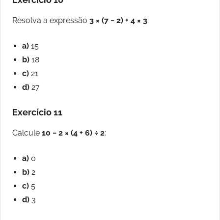
Resolva a expressão
3 × (7 − 2) + 4 × 3
:
a)
15
b)
18
c)
21
d)
27
Exercício 11
Calcule
10 − 2 × (4 + 6) ÷ 2
:
a)
0
b)
2
c)
5
d)
3