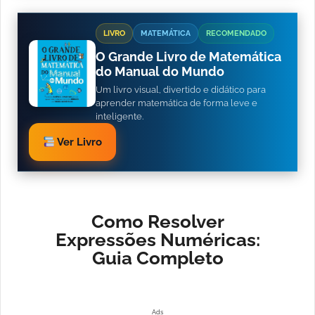
LIVRO
MATEMÁTICA
RECOMENDADO
O Grande Livro de Matemática
do Manual do Mundo
Um livro visual, divertido e didático para
aprender matemática de forma leve e
inteligente.
Ver Livro
Como Resolver
Expressões Numéricas:
Guia Completo
Ads