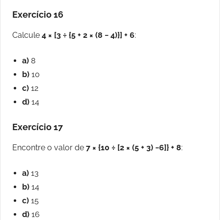
Exercício 16
Calcule
4 × [3 ÷ {5 + 2 × (8 − 4)}] + 6
:
a)
8
b)
10
c)
12
d)
14
Exercício 17
Encontre o valor de
7 × {10 ÷ [2 × (5 + 3) −6]} + 8
:
a)
13
b)
14
c)
15
d)
16