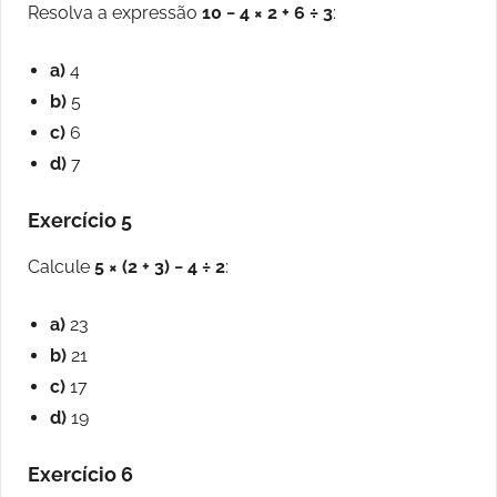
Resolva a expressão
10 − 4 × 2 + 6 ÷ 3
:
a)
4
b)
5
c)
6
d)
7
Exercício 5
Calcule
5 × (2 + 3) − 4 ÷ 2
:
a)
23
b)
21
c)
17
d)
19
Exercício 6