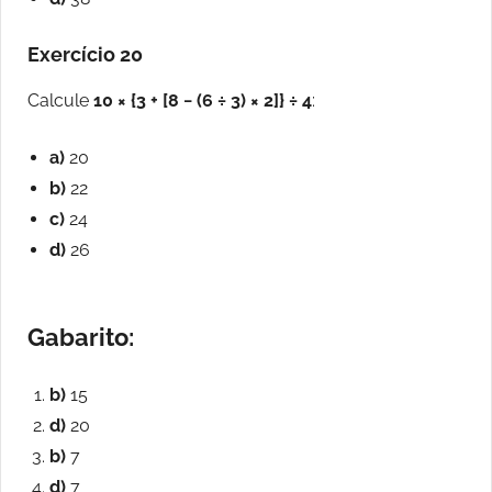
Exercício 20
Calcule
10 × {3 + [8 − (6 ÷ 3) × 2]} ÷ 4
:
a)
20
b)
22
c)
24
d)
26
Gabarito:
b)
15
d)
20
b)
7
d)
7