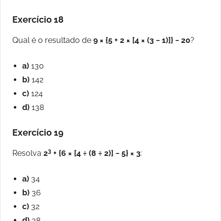
Exercício 18
Qual é o resultado de
9 × {5 + 2 × [4 × (3 − 1)]} − 20
?
a)
130
b)
142
c)
124
d)
138
Exercício 19
3
Resolva
2
+ {6 × [4 ÷ (8 ÷ 2)] − 5} × 3
:
a)
34
b)
36
c)
32
d)
38