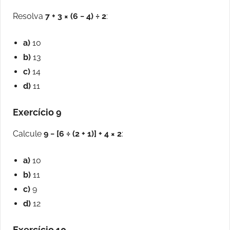
Resolva
7 + 3 × (6 − 4) ÷ 2
:
a)
10
b)
13
c)
14
d)
11
Exercício 9
Calcule
9 − [6 ÷ (2 + 1)] + 4 × 2
:
a)
10
b)
11
c)
9
d)
12
Exercício 10