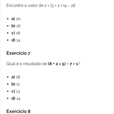
Encontre o valor de 2 × [3 + 2 × (4 − 2)]:
a)
20
b)
16
c)
18
d)
14
Exercício 7
Qual é o resultado de
(8 + 2 × 5) − 7 ÷ 1
?
a)
18
b)
11
c)
13
d)
14
Exercício 8