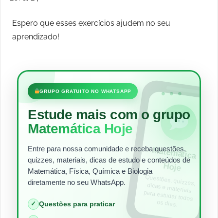
Espero que esses exercícios ajudem no seu
aprendizado!
•••
GRUPO GRATUITO NO WHATSAPP
Estude mais com o grupo
Matemática Hoje
Entre para nossa comunidade e receba questões,
Matem
ática
quizzes, materiais, dicas de estudo e conteúdos de
Hoje
Matemática, Física, Química e Biologia
Questões, quizzes,
dicas e materiais
para estudar todos
diretamente no seu WhatsApp.
os dias.
✓
Questões para praticar