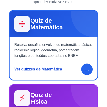
aprender cada vez mais.
Quiz de
➗
Matemática
Resolva desafios envolvendo matemática básica,
raciocínio lógico, geometria, porcentagem,
funções e conteúdos cobrados no ENEM.
→
Ver quizzes de Matemática
Quiz de
⚡
Física