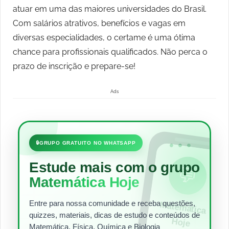
atuar em uma das maiores universidades do Brasil.
Com salários atrativos, benefícios e vagas em
diversas especialidades, o certame é uma ótima
chance para profissionais qualificados. Não perca o
prazo de inscrição e prepare-se!
Ads
•••
🔒
GRUPO GRATUITO NO WHATSAPP
Estude mais com o grupo
💬
Matemática Hoje
Entre para nossa comunidade e receba questões,
Matem
ática
quizzes, materiais, dicas de estudo e conteúdos de
Hoje
Matemática, Física, Química e Biologia