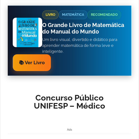
LIVRO
MATEMÁTICA
RECOMENDADO
O Grande Livro de Matemática
do Manual do Mundo
Um livro visual, divertido e didático para
aprender matemática de forma leve e
inteligente.
📚 Ver Livro
Concurso Público
UNIFESP – Médico
Ads