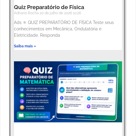
Quiz Preparatório de Física
Adriano Rocha
20 de julho de 2026
10:26
Ads ⚛️ QUIZ PREPARATÓRIO DE FÍSICA Teste seus
conhecimentos em Mecânica, Ondulatória e
Eletricidade. Responda
Saiba mais »