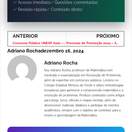
✅ Acesso imediato
✅ Questões comentadas
✅ Revisão rápida
✅ Conteúdo direto
ANTERIOR
PRÓXIMO
Concurso Público UNESP Assis – Assistentes Operacional e de Informática
Processo de Promoção 2024 – ARTESP
Adriano Rocha
dezembro 16, 2024
Adriano Rocha
Sou Adriano Rocha, professor de Matemática com
mestrado e especialização em Resolução de Problemas,
além de expertise em concursos públicos. Leciono no
Colégio Estadual Mimoso do Oeste e utilizo metodologias
inovadoras para aprimorar a compreensão matemática e a
resolução de problemas. Produzo conteúdos como artigos
para blogs, livros, eBooks e mapas mentais, além de
desenvolver materiais didáticos e participar de eventos
acadêmicos, sempre com o objetivo de contribuir para o
ensino e aprendizagem da Matemática.