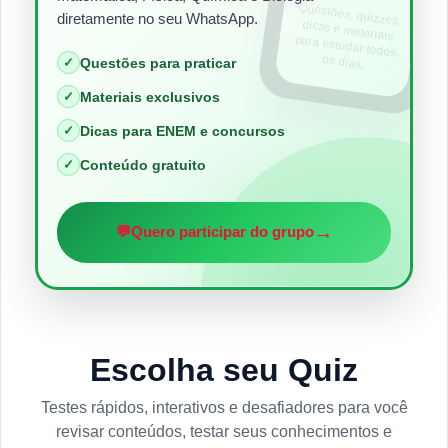
Questões, quizzes,
dicas e materiais
para estudar todos
diretamente no seu WhatsApp.
os dias.
✓
Questões para praticar
✓
Materiais exclusivos
✓
Dicas para ENEM e concursos
✓
Conteúdo gratuito
→
💬
Quero participar do grupo
Escolha seu Quiz
Testes rápidos, interativos e desafiadores para você
revisar conteúdos, testar seus conhecimentos e