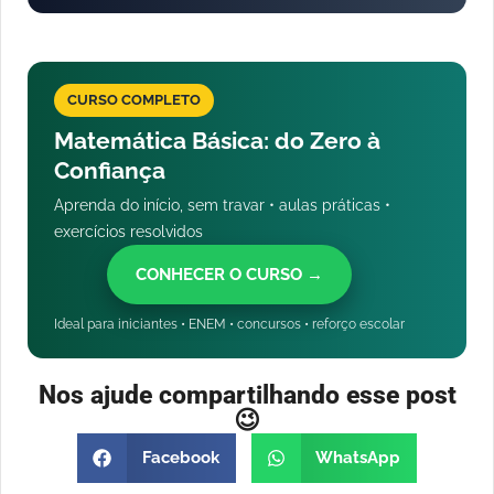
CURSO COMPLETO
Matemática Básica: do Zero à
Confiança
Aprenda do início, sem travar • aulas práticas •
exercícios resolvidos
CONHECER O CURSO →
Ideal para iniciantes • ENEM • concursos • reforço escolar
Nos ajude compartilhando esse post
😉
Facebook
WhatsApp