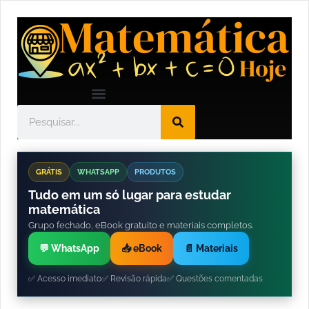
GRÁTIS
WHATSAPP
PRODUTOS
Tudo em um só lugar para estudar
matemática
Grupo fechado, eBook gratuito e materiais completos.
💬 WhatsApp
📥 eBook
📄 Materiais
✅ Acesso imediato
✅ Revisão rápida
✅ Questões comentadas