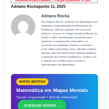
Determine m para a parábola passar por um ponto
Função Quadrática: 10 Questões Resolvidas Passo a Passo com Gráficos, Raízes e Vértices
Adriano Rocha
junho 11, 2025
Adriano Rocha
Sou Adriano Rocha, professor de Matemática com
mestrado e especialização em Resolução de
Problemas, além de expertise em concursos
públicos. Leciono no Colégio Estadual Mimoso do
Oeste e utilizo metodologias inovadoras para
aprimorar a compreensão matemática e a
resolução de problemas. Produzo conteúdos
como artigos para blogs, livros, eBooks e mapas
mentais, além de desenvolver materiais didáticos
e participar de eventos acadêmicos, sempre com
o objetivo de contribuir para o ensino e
aprendizagem da Matemática.
MAPAS MENTAIS
Matemática em Mapas Mentais
Visual • organizado • fácil de memorizar
ACESSAR AGORA →