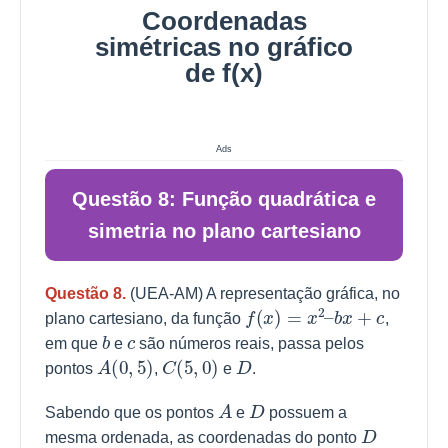
Coordenadas
simétricas no gráfico
de f(x)
Ads
Questão 8: Função quadrática e
simetria no plano cartesiano
Questão 8.
(UEA-AM) A representação gráfica, no
f
(
x
)
=
x
2
–
b
x
+
c
plano cartesiano, da função
,
b
c
em que
e
são números reais, passa pelos
A
(
0
,
5
)
C
(
5
,
0
)
D
pontos
,
e
.
A
D
Sabendo que os pontos
e
possuem a
D
mesma ordenada, as coordenadas do ponto