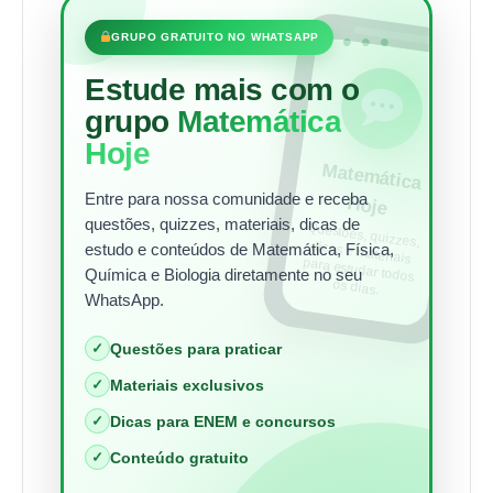
•••
GRUPO GRATUITO NO WHATSAPP
Estude mais com o
grupo
Matemática
Hoje
Matem
ática
Entre para nossa comunidade e receba
Hoje
questões, quizzes, materiais, dicas de
Questões, quizzes,
dicas e materiais
para estudar todos
estudo e conteúdos de Matemática, Física,
Química e Biologia diretamente no seu
os dias.
WhatsApp.
✓
Questões para praticar
✓
Materiais exclusivos
✓
Dicas para ENEM e concursos
✓
Conteúdo gratuito