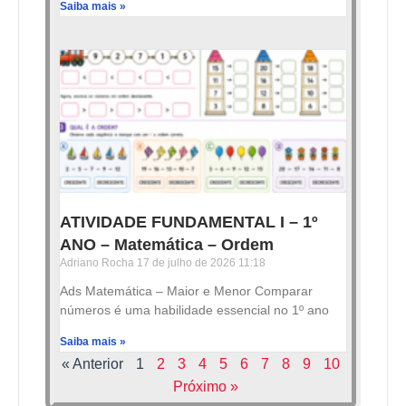
Saiba mais »
ATIVIDADE FUNDAMENTAL I – 1º
ANO – Matemática – Ordem
Adriano Rocha
17 de julho de 2026
11:18
Ads Matemática – Maior e Menor Comparar
números é uma habilidade essencial no 1º ano
Saiba mais »
« Anterior
1
2
3
4
5
6
7
8
9
10
Próximo »