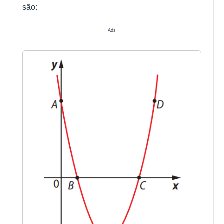
são:
Ads