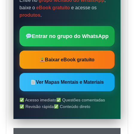
Entre no
grupo fechado do WhatsApp
,
baixe o
eBook gratuito
e acesse os
produtos
.
Entrar no grupo do WhatsApp
Baixar eBook gratuito
Ver Mapas Mentais e Materiais
Acesso imediato
Questões comentadas
Revisão rápida
Conteúdo direto