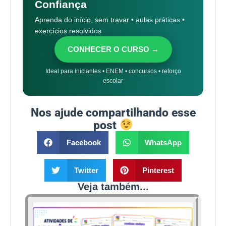
Confiança
Aprenda do início, sem travar • aulas práticas •
exercícios resolvidos
CONHECER O CURSO →
Ideal para iniciantes • ENEM • concursos • reforço
escolar
Nos ajude compartilhando esse
post
Facebook
WhatsApp
Twitter
Pinterest
Veja também...